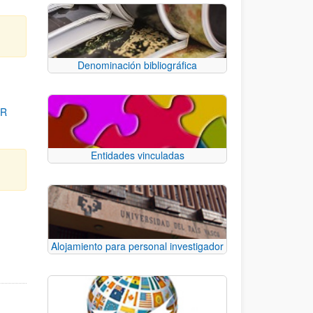
Denominación bibliográfica
OR
Entidades vinculadas
para desplazarse.
Alojamiento para personal investigador