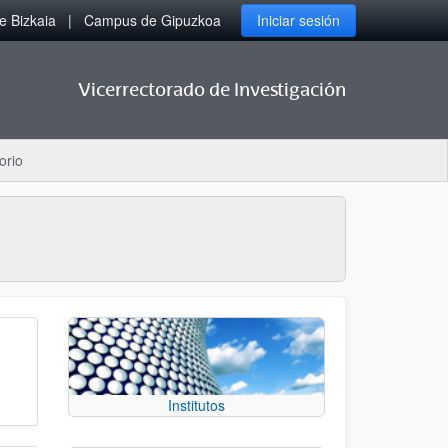
 Bizkaia
Campus de Gipuzkoa
Iniciar sesión
Vicerrectorado de Investigación
orio
Institutos