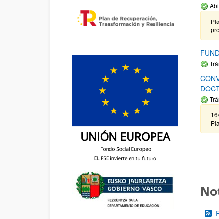
Abi
Pla
pr
FUND
Trá
CONV
DOCT
Trá
16/
Pla
Not