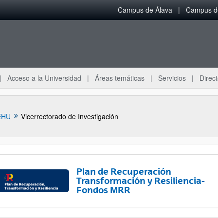
Campus de Álava
Campus de
Acceso a la Universidad
Áreas temáticas
Servicios
Direct
EHU
Vicerrectorado de Investigación
Plan de Recuperación
Transformación y Resiliencia-
Fondos MRR
ar subpáginas