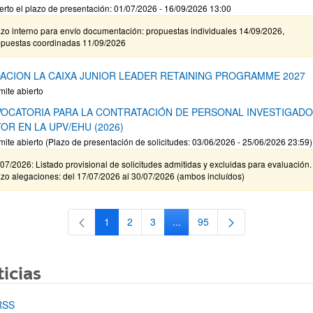
erto el plazo de presentación: 01/07/2026 - 16/09/2026 13:00
zo interno para envío documentación: propuestas individuales 14/09/2026,
opuestas coordinadas 11/09/2026
ACION LA CAIXA JUNIOR LEADER RETAINING PROGRAMME 2027
mite abierto
OCATORIA PARA LA CONTRATACIÓN DE PERSONAL INVESTIGAD
OR EN LA UPV/EHU (2026)
mite abierto (Plazo de presentación de solicitudes: 03/06/2026 - 25/06/2026 23:59)
07/2026: Listado provisional de solicitudes admitidas y excluidas para evaluación.
zo alegaciones: del 17/07/2026 al 30/07/2026 (ambos incluídos)
1
2
3
...
95
Página
Página
Página
Páginas intermedias Use TAB 
Página
icias
RSS