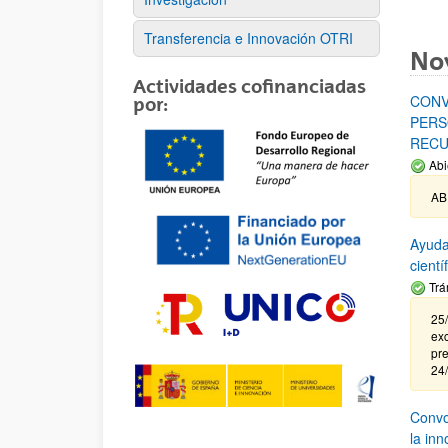
Transferencia e Innovación OTRI
No
Actividades cofinanciadas
CONV
por:
PERS
RECU
Abi
AB
Ayuda
cient
Trá
25/
exc
pre
24
Convoc
la in