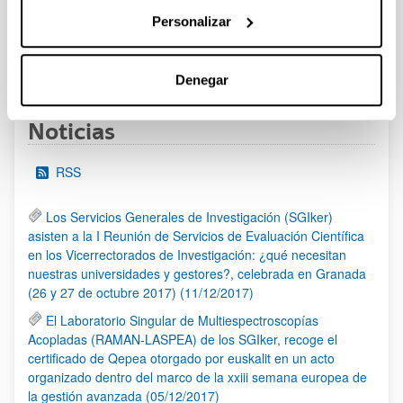
al 30/07/2026 (ambos incluídos)
Personalizar
1
2
3
...
95
Página
Página
Página
Páginas intermedias Use TAB 
Página
Denegar
Noticias
RSS
Los Servicios Generales de Investigación (SGIker)
asisten a la I Reunión de Servicios de Evaluación Científica
en los Vicerrectorados de Investigación: ¿qué necesitan
nuestras universidades y gestores?, celebrada en Granada
(26 y 27 de octubre 2017) (11/12/2017)
El Laboratorio Singular de Multiespectroscopías
Acopladas (RAMAN-LASPEA) de los SGIker, recoge el
certificado de Qepea otorgado por euskalit en un acto
organizado dentro del marco de la xxiii semana europea de
la gestión avanzada (05/12/2017)