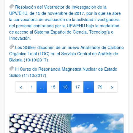
Resolución del Vicerrector de Investigación de la
UPV/EHU, de 15 de noviembre de 2017, por la que se abre
la convocatoria de evaluación de la actividad investigadora
del personal contratado por la UPV/EHU bajo la modalidad
de acceso al Sistema Español de Ciencia, Tecnología e
Innovación.
Los SGIker disponen de un nuevo Analizador de Carbono
Orgánico Total (TOC) en el Servicio Central de Análisis de
Bizkaia (19/10/2017)
III Curso de Resonancia Magnética Nuclear de Estado
Solido (11/10/2017)
1
...
15
16
17
...
79
Página
Páginas intermedias Use TAB para desplazarse.
Página
Página
Página
Páginas intermedias Us
Página