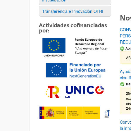
Transferencia e Innovación OTRI
No
Actividades cofinanciadas
CONV
por:
PERS
RECU
Abi
AB
Ayuda
cient
Trá
25/
exc
pre
24
Convoc
la in