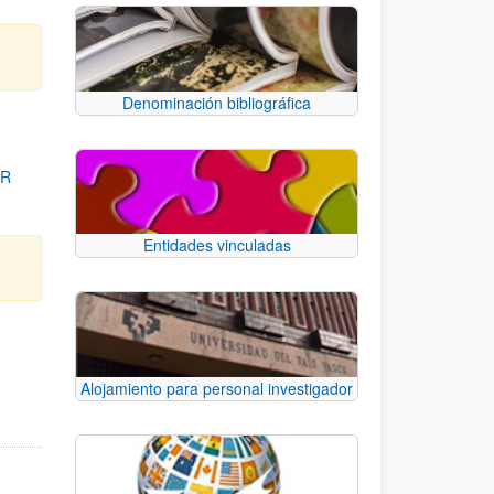
Denominación bibliográfica
OR
Entidades vinculadas
para desplazarse.
Alojamiento para personal investigador