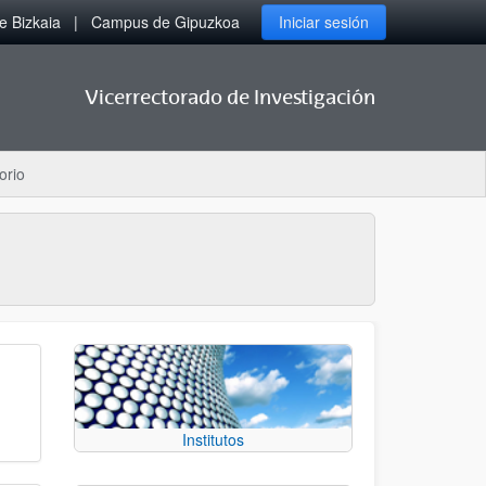
 Bizkaia
Campus de Gipuzkoa
Iniciar sesión
Vicerrectorado de Investigación
orio
Institutos