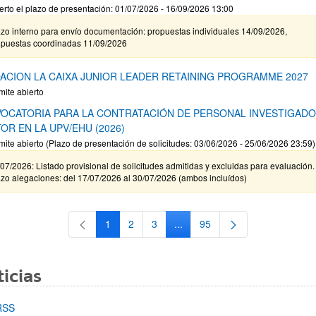
erto el plazo de presentación: 01/07/2026 - 16/09/2026 13:00
zo interno para envío documentación: propuestas individuales 14/09/2026,
opuestas coordinadas 11/09/2026
ACION LA CAIXA JUNIOR LEADER RETAINING PROGRAMME 2027
mite abierto
OCATORIA PARA LA CONTRATACIÓN DE PERSONAL INVESTIGAD
OR EN LA UPV/EHU (2026)
mite abierto (Plazo de presentación de solicitudes: 03/06/2026 - 25/06/2026 23:59)
07/2026: Listado provisional de solicitudes admitidas y excluidas para evaluación.
zo alegaciones: del 17/07/2026 al 30/07/2026 (ambos incluídos)
1
2
3
...
95
Página
Página
Página
Páginas intermedias Use TAB 
Página
icias
RSS