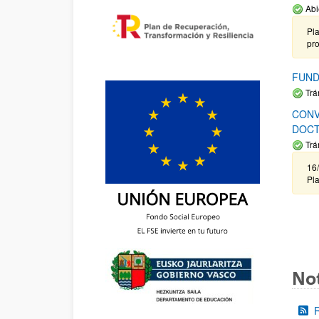
Abi
Pla
pr
FUND
Trá
CONV
DOCT
Trá
16/
Pla
Not