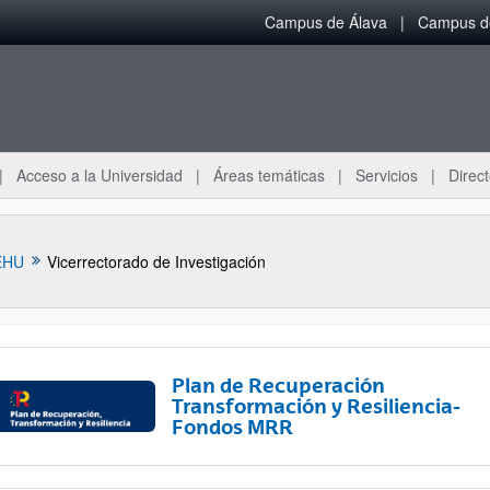
Campus de Álava
Campus de
Acceso a la Universidad
Áreas temáticas
Servicios
Direct
EHU
Vicerrectorado de Investigación
Plan de Recuperación
Transformación y Resiliencia-
Fondos MRR
ar subpáginas