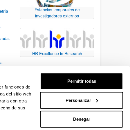
Estancias temporales de
etría
investigadores externos
s
nzada.
HR Excellence in Research
ca
Permitir todas
er funciones de
ga del sitio web
Personalizar
arla con otra
e TAB para desplazarse.
 hecho de sus
Denegar