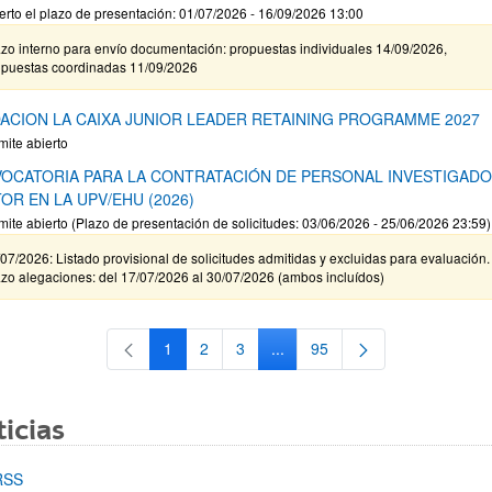
erto el plazo de presentación: 01/07/2026 - 16/09/2026 13:00
zo interno para envío documentación: propuestas individuales 14/09/2026,
opuestas coordinadas 11/09/2026
ACION LA CAIXA JUNIOR LEADER RETAINING PROGRAMME 2027
mite abierto
OCATORIA PARA LA CONTRATACIÓN DE PERSONAL INVESTIGAD
OR EN LA UPV/EHU (2026)
mite abierto (Plazo de presentación de solicitudes: 03/06/2026 - 25/06/2026 23:59)
07/2026: Listado provisional de solicitudes admitidas y excluidas para evaluación.
zo alegaciones: del 17/07/2026 al 30/07/2026 (ambos incluídos)
1
2
3
...
95
Página
Página
Página
Páginas intermedias Use TAB 
Página
icias
RSS