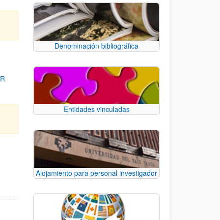
Denominación bibliográfica
OR
Entidades vinculadas
para desplazarse.
Alojamiento para personal investigador