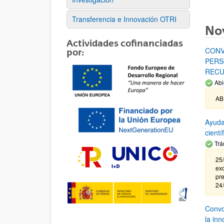
Transferencia e Innovación OTRI
No
Actividades cofinanciadas
CONV
por:
PERS
RECU
Abi
AB
Ayuda
cient
Trá
25/
exc
pre
24
Convoc
la in