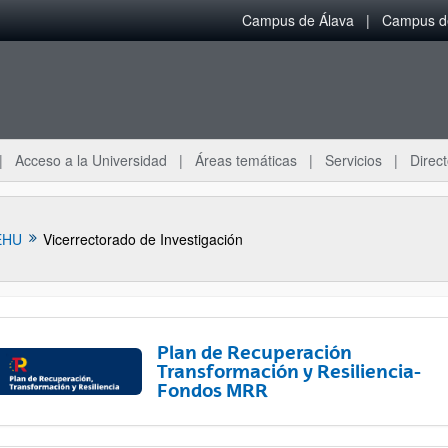
Campus de Álava
Campus de
Acceso a la Universidad
Áreas temáticas
Servicios
Direct
EHU
Vicerrectorado de Investigación
Plan de Recuperación
Transformación y Resiliencia-
Fondos MRR
ar subpáginas