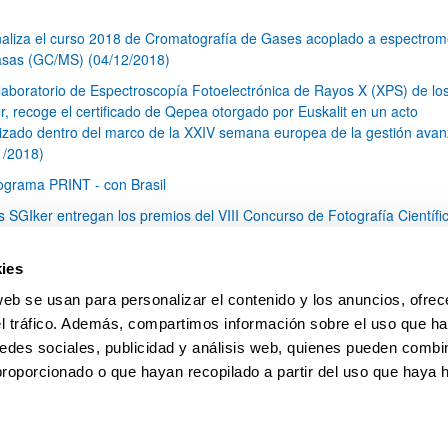
naliza el curso 2018 de Cromatografía de Gases acoplado a espectrom
sas (GC/MS) (04/12/2018)
 laboratorio de Espectroscopía Fotoelectrónica de Rayos X (XPS) de lo
r, recoge el certificado de Qepea otorgado por Euskalit en un acto
izado dentro del marco de la XXIV semana europea de la gestión ava
1/2018)
ograma PRINT - con Brasil
s SGIker entregan los premios del VIII Concurso de Fotografía Científi
7/2018)
s SGIker participan en el XV Foro Internacional sobre Evaluación de la
ies
ad de la Investigación y la Educación Superior (FECIES), celebrado en
web se usan para personalizar el contenido y los anuncios, ofrec
nder (10-12 mayo de 2018) (24/05/2018)
el tráfico. Además, compartimos información sobre el uso que ha
1
...
12
13
14
...
79
edes sociales, publicidad y análisis web, quienes pueden combin
Página
Páginas intermedias Use TAB para desplazarse.
Página
Página
Página
Páginas intermedias Us
Página
proporcionado o que hayan recopilado a partir del uso que haya