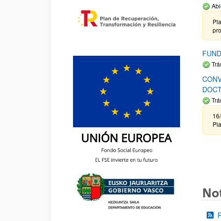
Abi
Pla
pr
FUND
Trá
CONV
DOCT
Trá
16/
Pla
Not