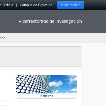
 Bizkaia
Campus de Gipuzkoa
Iniciar sesión
Vicerrectorado de Investigación
orio
Institutos