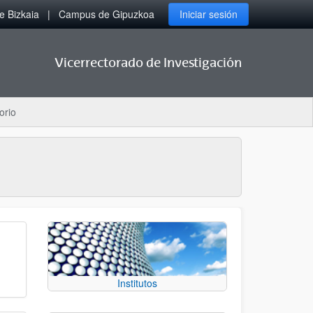
 Bizkaia
Campus de Gipuzkoa
Iniciar sesión
Vicerrectorado de Investigación
orio
Institutos