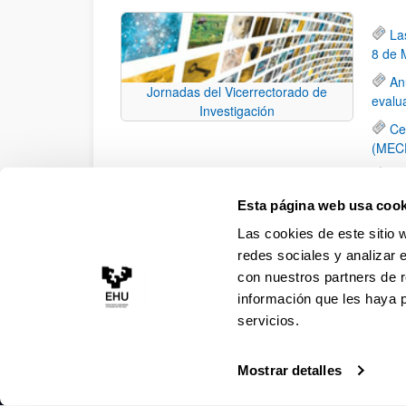
La
8 de 
An
Jornadas del Vicerrectorado de
evalua
Investigación
Ce
(MEC
Ta
de La
Esta página web usa cook
Nu
Las cookies de este sitio 
proye
redes sociales y analizar 
con nuestros partners de r
información que les haya 
servicios.
Mostrar detalles
Accesibilidad
Información legal
Contacto
Ma