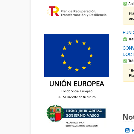
Abi
Pla
pr
FUND
Trá
CONV
DOCT
Trá
16/
Pla
Not