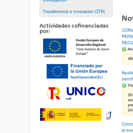
Transferencia e Innovación OTRI
No
Actividades cofinanciadas
CONV
por:
PERS
RECU
Abi
AB
Ayuda
cient
Trá
25/
exc
pre
24
Convoc
la in