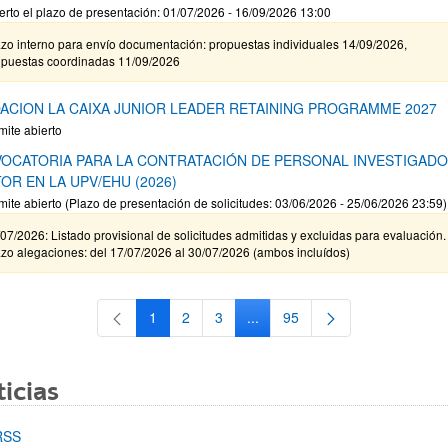
erto el plazo de presentación: 01/07/2026 - 16/09/2026 13:00
zo interno para envío documentación: propuestas individuales 14/09/2026,
opuestas coordinadas 11/09/2026
ACION LA CAIXA JUNIOR LEADER RETAINING PROGRAMME 2027
mite abierto
OCATORIA PARA LA CONTRATACIÓN DE PERSONAL INVESTIGAD
OR EN LA UPV/EHU (2026)
mite abierto (Plazo de presentación de solicitudes: 03/06/2026 - 25/06/2026 23:59)
07/2026: Listado provisional de solicitudes admitidas y excluidas para evaluación.
zo alegaciones: del 17/07/2026 al 30/07/2026 (ambos incluídos)
1
2
3
...
95
Página
Página
Página
Páginas intermedias Use TAB 
Página
icias
RSS