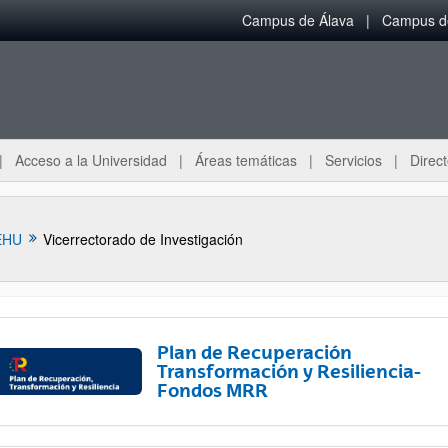
Campus de Álava
Campus de
Acceso a la Universidad
Áreas temáticas
Servicios
Direct
EHU
Vicerrectorado de Investigación
Plan de Recuperación
Transformación y Resiliencia-
Fondos MRR
ar subpáginas