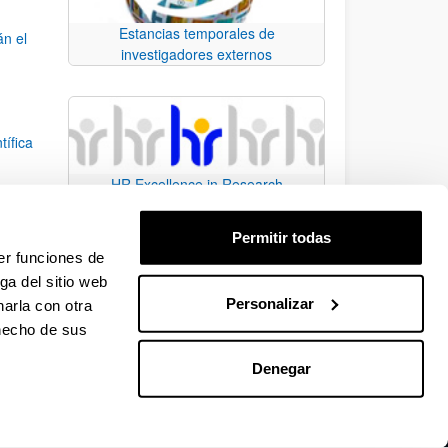
Estancias temporales de
án el
investigadores externos
tífica
HR Excellence in Research
idad
Permitir todas
r
er funciones de
ga del sitio web
Personalizar
arla con otra
e TAB para desplazarse.
 hecho de sus
Denegar
EHU