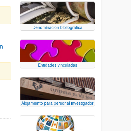
Denominación bibliográfica
OR
Entidades vinculadas
para desplazarse.
Alojamiento para personal investigador