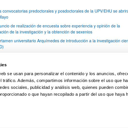
s convocatorias predoctorales y posdoctorales de la UPV/EHU se abrir
Mayo
uncio de realización de encuesta sobre experiencia y opinión de la
ción de la investigación y la obtención de sexenios
rtamen universitario Arquímedes de introducción a la investigación cien
D)
lento 2015: Convocatoria de dos contratos posdoctorales de la Univers
 Rioja
ies
eva aplicación de la Comisión de Ética en la Investigación para evalua
web se usan para personalizar el contenido y los anuncios, ofrec
ctos
el tráfico. Además, compartimos información sobre el uso que ha
1
...
41
42
43
...
79
edes sociales, publicidad y análisis web, quienes pueden combin
Página
Páginas intermedias Use TAB para desplazarse.
Página
Página
Página
Páginas intermedias Us
Página
proporcionado o que hayan recopilado a partir del uso que haya
pa
Ayuda