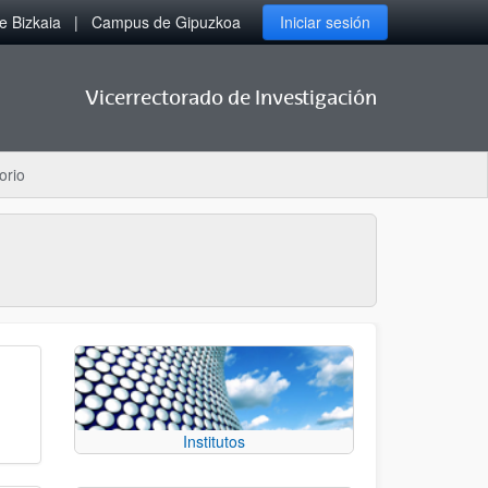
 Bizkaia
Campus de Gipuzkoa
Iniciar sesión
Vicerrectorado de Investigación
orio
Institutos