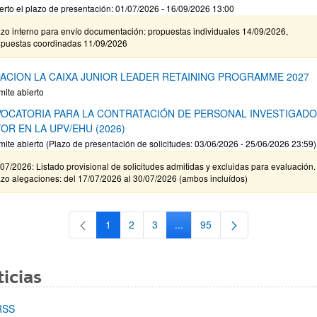
erto el plazo de presentación: 01/07/2026 - 16/09/2026 13:00
zo interno para envío documentación: propuestas individuales 14/09/2026,
opuestas coordinadas 11/09/2026
ACION LA CAIXA JUNIOR LEADER RETAINING PROGRAMME 2027
mite abierto
OCATORIA PARA LA CONTRATACIÓN DE PERSONAL INVESTIGAD
OR EN LA UPV/EHU (2026)
mite abierto (Plazo de presentación de solicitudes: 03/06/2026 - 25/06/2026 23:59)
07/2026: Listado provisional de solicitudes admitidas y excluidas para evaluación.
zo alegaciones: del 17/07/2026 al 30/07/2026 (ambos incluídos)
1
2
3
...
95
Página
Página
Página
Páginas intermedias Use TAB 
Página
icias
RSS