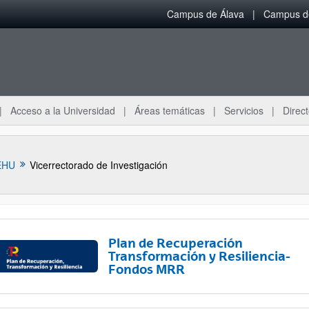
Campus de Álava
Campus de
Acceso a la Universidad
Áreas temáticas
Servicios
Direct
EHU
Vicerrectorado de Investigación
Plan de Recuperación
Transformación y Resiliencia-
Fondos MRR
ar subpáginas