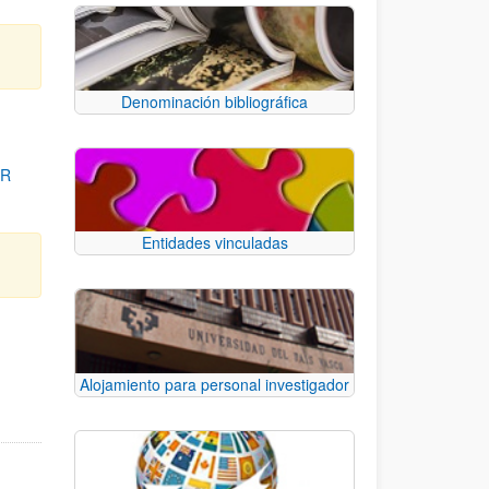
Denominación bibliográfica
OR
Entidades vinculadas
para desplazarse.
Alojamiento para personal investigador