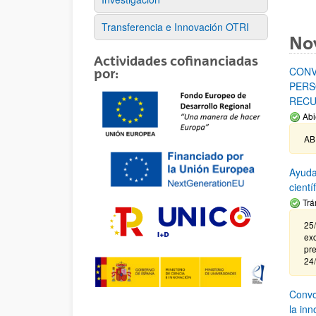
Transferencia e Innovación OTRI
No
Actividades cofinanciadas
CONV
por:
PERS
RECU
Abi
AB
Ayuda
cient
Trá
25/
exc
pre
24
Convoc
la in