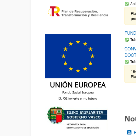
Abi
Pla
pr
FUND
Trá
CONV
DOCT
Trá
16/
Pla
Not