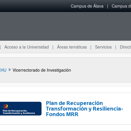
Campus de Álava
Campus de
Acceso a la Universidad
Áreas temáticas
Servicios
Direct
EHU
Vicerrectorado de Investigación
Plan de Recuperación
Transformación y Resiliencia-
Fondos MRR
ar subpáginas