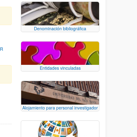
Denominación bibliográfica
OR
Entidades vinculadas
para desplazarse.
Alojamiento para personal investigador