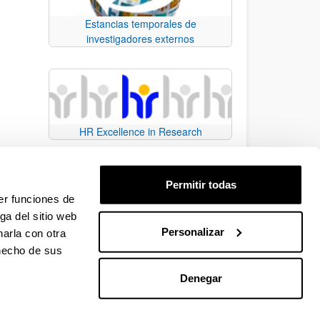
Estancias temporales de
investigadores externos
HR Excellence in Research
Permitir todas
er funciones de
ga del sitio web
Personalizar
arla con otra
e TAB para desplazarse.
 hecho de sus
Denegar
EHU