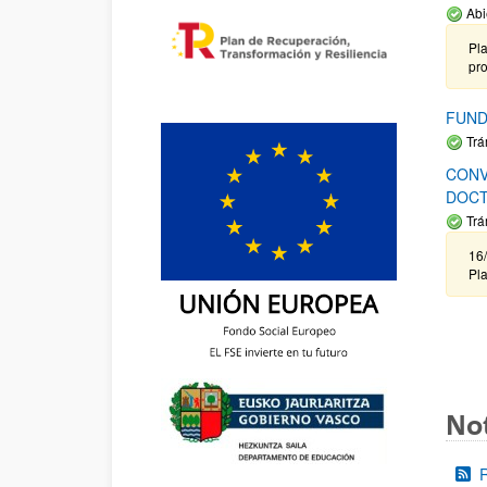
Abi
Pla
pr
FUND
Trá
CONV
DOCT
Trá
16/
Pla
Not