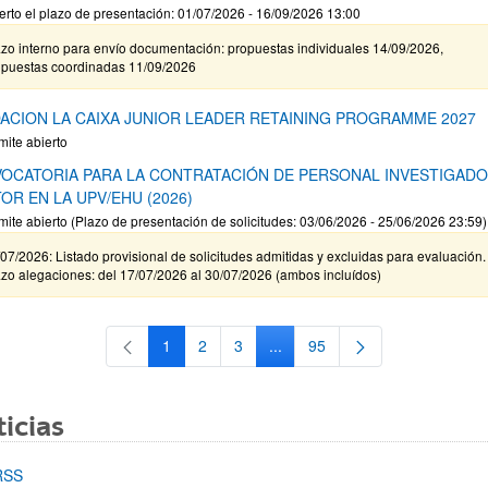
erto el plazo de presentación: 01/07/2026 - 16/09/2026 13:00
zo interno para envío documentación: propuestas individuales 14/09/2026,
opuestas coordinadas 11/09/2026
ACION LA CAIXA JUNIOR LEADER RETAINING PROGRAMME 2027
mite abierto
OCATORIA PARA LA CONTRATACIÓN DE PERSONAL INVESTIGAD
OR EN LA UPV/EHU (2026)
mite abierto (Plazo de presentación de solicitudes: 03/06/2026 - 25/06/2026 23:59)
07/2026: Listado provisional de solicitudes admitidas y excluidas para evaluación.
zo alegaciones: del 17/07/2026 al 30/07/2026 (ambos incluídos)
1
2
3
...
95
Página
Página
Página
Páginas intermedias Use TAB 
Página
icias
RSS