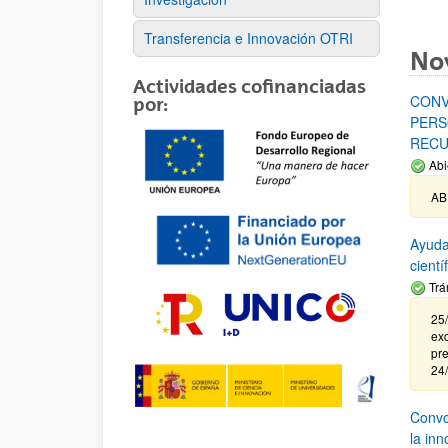
Transferencia e Innovación OTRI
No
Actividades cofinanciadas
CONV
por:
PERS
RECU
Abi
AB
Ayuda
cient
Trá
25/
exc
pre
24
Convoc
la in