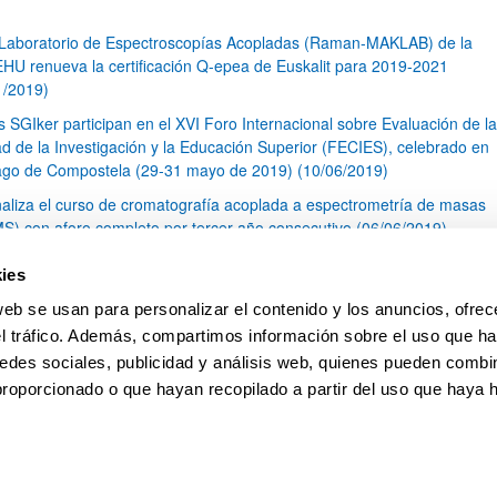
 Laboratorio de Espectroscopías Acopladas (Raman-MAKLAB) de la
HU renueva la certificación Q-epea de Euskalit para 2019-2021
1/2019)
s SGIker participan en el XVI Foro Internacional sobre Evaluación de la
ad de la Investigación y la Educación Superior (FECIES), celebrado en
ago de Compostela (29-31 mayo de 2019) (10/06/2019)
naliza el curso de cromatografía acoplada a espectrometría de masas
S) con aforo completo por tercer año consecutivo (06/06/2019)
I Concurso de Cristalización en la Escuela Cántabra (23/05/2019)
ies
óxima publicación de Acuerdos Marco en las áreas de Ingeniería y
web se usan para personalizar el contenido y los anuncios, ofrec
tectura y Arte y Humanidades.
el tráfico. Además, compartimos información sobre el uso que ha
1
...
10
11
12
...
79
edes sociales, publicidad y análisis web, quienes pueden combin
Página
Páginas intermedias Use TAB para desplazarse.
Página
Página
Página
Páginas intermedias Us
Página
proporcionado o que hayan recopilado a partir del uso que haya
pa
Ayuda