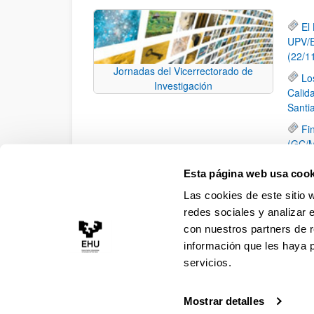
El
UPV/E
(22/1
Jornadas del Vicerrectorado de
Lo
Investigación
Calid
Santi
Fi
(GC/M
II
Esta página web usa cook
Pr
Las cookies de este sitio 
Arqui
redes sociales y analizar 
con nuestros partners de r
información que les haya 
servicios.
Mostrar detalles
Accesibilidad
Información legal
Contacto
Ma