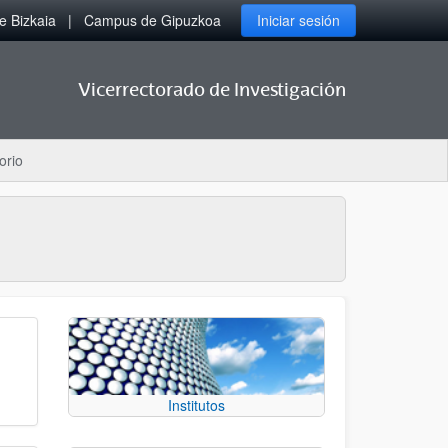
 Bizkaia
Campus de Gipuzkoa
Iniciar sesión
Vicerrectorado de Investigación
orio
Institutos