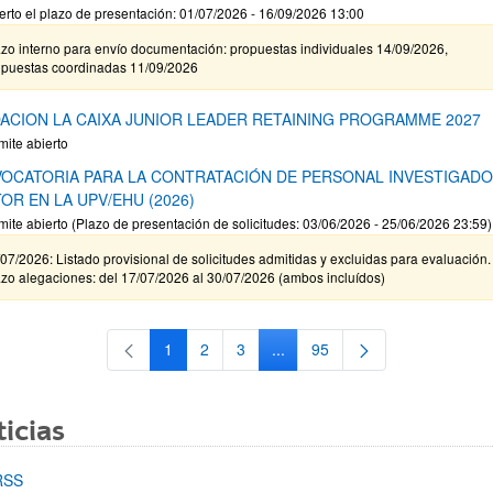
erto el plazo de presentación: 01/07/2026 - 16/09/2026 13:00
zo interno para envío documentación: propuestas individuales 14/09/2026,
opuestas coordinadas 11/09/2026
ACION LA CAIXA JUNIOR LEADER RETAINING PROGRAMME 2027
mite abierto
OCATORIA PARA LA CONTRATACIÓN DE PERSONAL INVESTIGAD
OR EN LA UPV/EHU (2026)
mite abierto (Plazo de presentación de solicitudes: 03/06/2026 - 25/06/2026 23:59)
07/2026: Listado provisional de solicitudes admitidas y excluidas para evaluación.
zo alegaciones: del 17/07/2026 al 30/07/2026 (ambos incluídos)
1
2
3
...
95
Página
Página
Página
Páginas intermedias Use TAB 
Página
icias
RSS