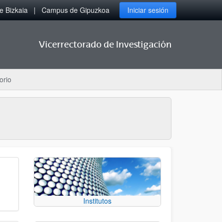
 Bizkaia
Campus de Gipuzkoa
Iniciar sesión
Vicerrectorado de Investigación
orio
Institutos