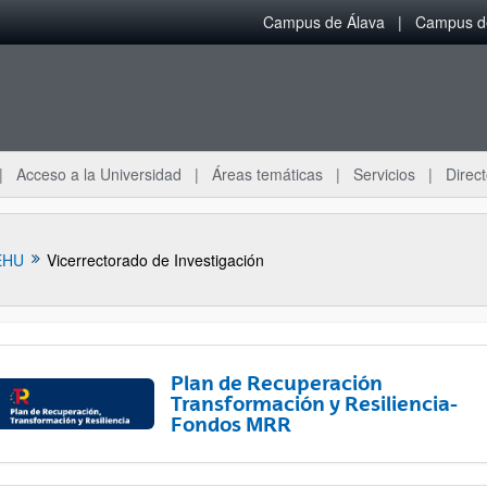
Campus de Álava
Campus de
Acceso a la Universidad
Áreas temáticas
Servicios
Direct
EHU
Vicerrectorado de Investigación
Plan de Recuperación
Transformación y Resiliencia-
Fondos MRR
ar subpáginas