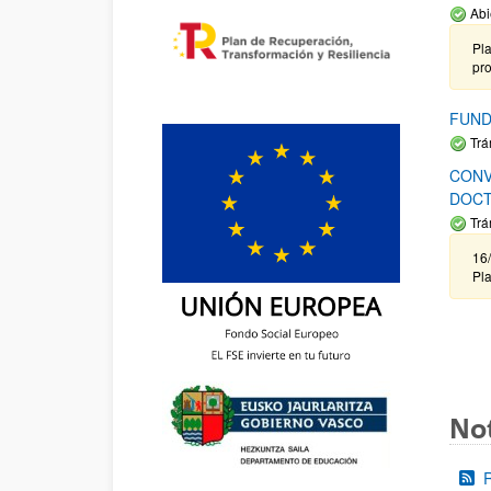
Abi
Pla
pr
FUND
Trá
CONV
DOCT
Trá
16/
Pla
Not