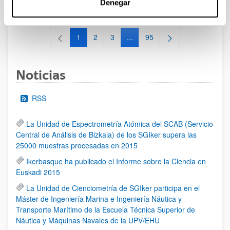
Denegar
al 30/07/2026 (ambos incluídos)
1
2
3
...
95
Página
Página
Página
Páginas intermedias Use TAB 
Página
Noticias
RSS
La Unidad de Espectrometría Atómica del SCAB (Servicio
Central de Análisis de Bizkaia) de los SGIker supera las
25000 muestras procesadas en 2015
Ikerbasque ha publicado el Informe sobre la Ciencia en
Euskadi 2015
La Unidad de Cienciometría de SGIker participa en el
Máster de Ingeniería Marina e Ingeniería Náutica y
Transporte Marítimo de la Escuela Técnica Superior de
Náutica y Máquinas Navales de la UPV/EHU