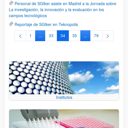
Personal de SGIker asiste en Madrid a la Jornada sobre
La investigación, la innovación y la evaluación en los
campos tecnológicos
Reportaje de SGIker en Teknopolis
1
...
33
34
35
...
79
Página
Páginas intermedias Use TAB para desplazarse.
Página
Página
Página
Páginas intermedias Us
Página
Institutos