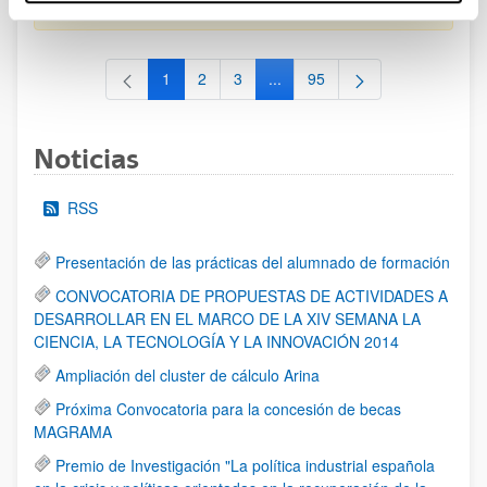
al 30/07/2026 (ambos incluídos)
1
2
3
...
95
Página
Página
Página
Páginas intermedias Use TAB 
Página
Noticias
RSS
Presentación de las prácticas del alumnado de formación
CONVOCATORIA DE PROPUESTAS DE ACTIVIDADES A
DESARROLLAR EN EL MARCO DE LA XIV SEMANA LA
CIENCIA, LA TECNOLOGÍA Y LA INNOVACIÓN 2014
Ampliación del cluster de cálculo Arina
Próxima Convocatoria para la concesión de becas
MAGRAMA
Premio de Investigación "La política industrial española