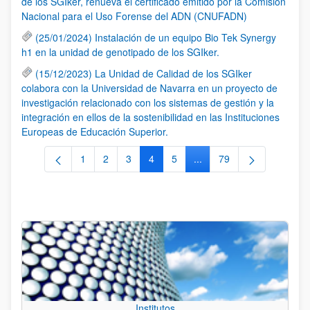
de los SGIker, renueva el certificado emitido por la Comisión
Nacional para el Uso Forense del ADN (CNUFADN)
(25/01/2024) Instalación de un equipo Bio Tek Synergy
h1 en la unidad de genotipado de los SGIker.
(15/12/2023) La Unidad de Calidad de los SGIker
colabora con la Universidad de Navarra en un proyecto de
investigación relacionado con los sistemas de gestión y la
integración en ellos de la sostenibilidad en las Instituciones
Europeas de Educación Superior.
1
2
3
4
5
...
79
Página
Página
Página
Página
Página
Páginas intermedias Use 
Página
Institutos