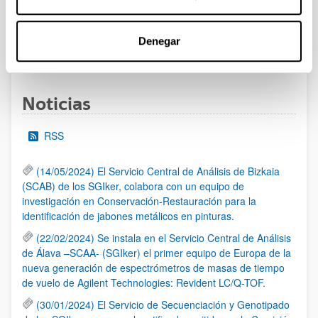
al 30/07/2026 (ambos incluídos)
Denegar
1
2
3
...
95
Página
Página
Página
Páginas intermedias Use TAB 
Página
Noticias
RSS
(14/05/2024) El Servicio Central de Análisis de Bizkaia
(SCAB) de los SGIker, colabora con un equipo de
investigación en Conservación-Restauración para la
identificación de jabones metálicos en pinturas.
(22/02/2024) Se instala en el Servicio Central de Análisis
de Álava –SCAA- (SGIker) el primer equipo de Europa de la
nueva generación de espectrómetros de masas de tiempo
de vuelo de Agilent Technologies: Revident LC/Q-TOF.
(30/01/2024) El Servicio de Secuenciación y Genotipado