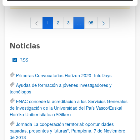
al 30/07/2026 (ambos incluídos)
1
2
3
...
95
Página
Página
Página
Páginas intermedias Use TAB 
Página
Noticias
RSS
Primeras Convocatorias Horizon 2020- InfoDays
Ayudas de formación a jóvenes investigadores y
tecnólogos
ENAC concede la acreditación a los Servicios Generales
de Investigación de la Universidad del País Vasco/Euskal
Herriko Unibertsitatea (SGIker)
Jornada La cooperación territorial: oportunidades
pasadas, presentes y futuras", Pamplona, 7 de Noviembre
de 2013