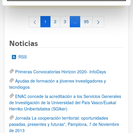
al 30/07/2026 (ambos incluídos)
1
2
3
...
95
Página
Página
Página
Páginas intermedias Use TAB 
Página
Noticias
RSS
Primeras Convocatorias Horizon 2020- InfoDays
Ayudas de formación a jóvenes investigadores y
tecnólogos
ENAC concede la acreditación a los Servicios Generales
de Investigación de la Universidad del País Vasco/Euskal
Herriko Unibertsitatea (SGIker)
Jornada La cooperación territorial: oportunidades
pasadas, presentes y futuras", Pamplona, 7 de Noviembre
de 2013