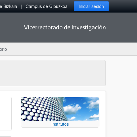
 Bizkaia
Campus de Gipuzkoa
Iniciar sesión
Vicerrectorado de Investigación
orio
Institutos