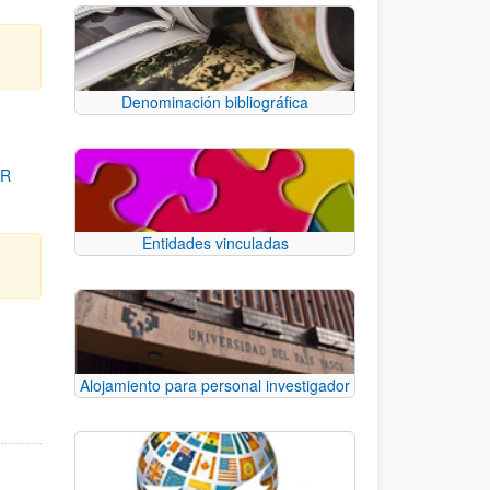
Denominación bibliográfica
OR
Entidades vinculadas
para desplazarse.
Alojamiento para personal investigador