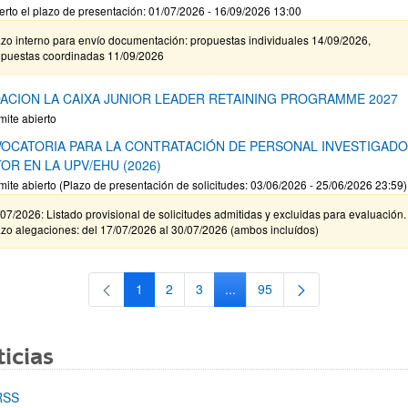
erto el plazo de presentación: 01/07/2026 - 16/09/2026 13:00
zo interno para envío documentación: propuestas individuales 14/09/2026,
opuestas coordinadas 11/09/2026
ACION LA CAIXA JUNIOR LEADER RETAINING PROGRAMME 2027
mite abierto
OCATORIA PARA LA CONTRATACIÓN DE PERSONAL INVESTIGAD
OR EN LA UPV/EHU (2026)
mite abierto (Plazo de presentación de solicitudes: 03/06/2026 - 25/06/2026 23:59)
07/2026: Listado provisional de solicitudes admitidas y excluidas para evaluación.
zo alegaciones: del 17/07/2026 al 30/07/2026 (ambos incluídos)
1
2
3
...
95
Página
Página
Página
Páginas intermedias Use TAB 
Página
icias
RSS