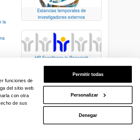
Estancias temporales de
investigadores externos
e la
una
HR Excellence in Research
ear)
Permitir todas
 3º de
er funciones de
ga del sitio web
Personalizar
arla con otra
e TAB para desplazarse.
 hecho de sus
Denegar
EHU