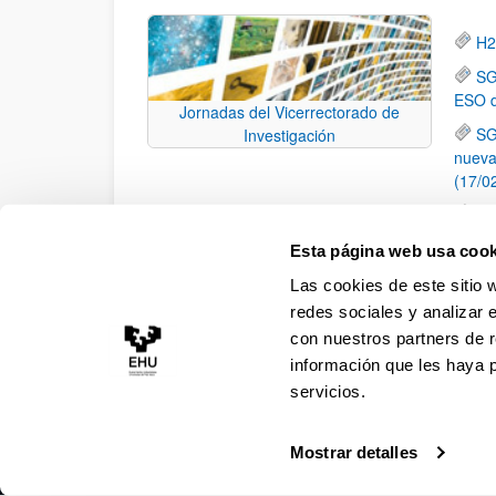
H2
SG
ESO d
Jornadas del Vicerrectorado de
SG
Investigación
nueva
(17/0
Té
en Mé
Esta página web usa cook
Lo
Las cookies de este sitio 
la ES
redes sociales y analizar 
con nuestros partners de r
información que les haya 
servicios.
Mostrar detalles
Accesibilidad
Información legal
Contacto
Ma