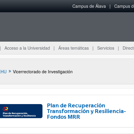
Campus de Álava
Campus de
Acceso a la Universidad
Áreas temáticas
Servicios
Direct
EHU
Vicerrectorado de Investigación
Plan de Recuperación
Transformación y Resiliencia-
Fondos MRR
ar subpáginas