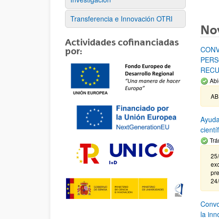
Transferencia e Innovación OTRI
No
Actividades cofinanciadas
CONV
por:
PERS
RECU
Abi
AB
Ayuda
cient
Trá
25/
exc
pre
24
Convoc
la in