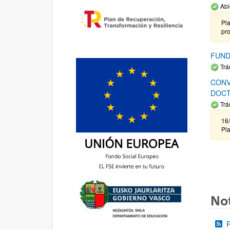
Abi
Pla
pr
FUND
Trá
CONV
DOCT
Trá
16/
Pla
Not