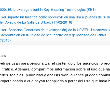
020: EU brokerage event in Key Enabling Technologies (KET)
Iker imparte un taller de cómo sobrevivir en una isla a jóvenes de 3º d
el Colegio de La Salle de Bilbao. (17/02/2016)
Iker (Servicios Generales de Investigación) de la UPV/EHU alcanzan 
 acreditación en la unidad de secuenciación y genotipado de BIzkaia.
2/2016)
cnico SGIker atiende a simposio de RMN (Resonancia Magnética Nucl
xico
ies
s SGIker imparten un taller de educación medioambiental a jóvenes de
web se usan para personalizar el contenido y los anuncios, ofrec
O del Colegio de La Salle de Bilbao
el tráfico. Además, compartimos información sobre el uso que ha
1
...
31
32
33
...
79
edes sociales, publicidad y análisis web, quienes pueden combin
Página
Páginas intermedias Use TAB para desplazarse.
Página
Página
Página
Páginas intermedias Us
Página
proporcionado o que hayan recopilado a partir del uso que haya
pa
Ayuda