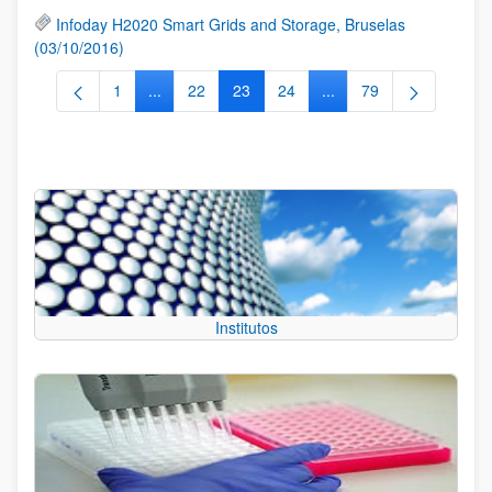
Infoday H2020 Smart Grids and Storage, Bruselas
(03/10/2016)
1
...
22
23
24
...
79
Página
Páginas intermedias Use TAB para desplazarse.
Página
Página
Página
Páginas intermedias Us
Página
Institutos