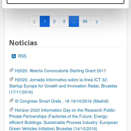
al 30/07/2026 (ambos incluídos)
1
2
3
...
95
Página
Página
Página
Páginas intermedias Use TAB 
Página
Noticias
RSS
H2020: Abierta Convocatoria Starting Grant 2017
H2020: Jornada Informativa sobre la línea ICT 32:
Startup Europe for Growth and Innovation Radar, Bruselas
(17/11/2016)
III Congreso Smart Grids , 18-19/10/2016 (Madrid)
Horizon 2020 Information Day on the Research Public-
Private Partnerships (Factories of the Future; Energy-
efficient Buildings; Sustainable Process Industry; European
Green Vehicles Initiative) Bruselas (14/10/2016)