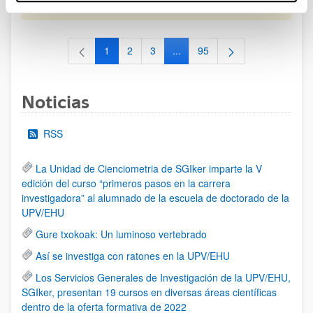
al 30/07/2026 (ambos incluídos)
1
2
3
...
95
Página
Página
Página
Páginas intermedias Use TAB 
Página
Noticias
RSS
La Unidad de Cienciometria de SGIker imparte la V
edición del curso “primeros pasos en la carrera
investigadora” al alumnado de la escuela de doctorado de la
UPV/EHU
Gure txokoak: Un luminoso vertebrado
Así se investiga con ratones en la UPV/EHU
Los Servicios Generales de Investigación de la UPV/EHU,
SGIker, presentan 19 cursos en diversas áreas científicas
dentro de la oferta formativa de 2022