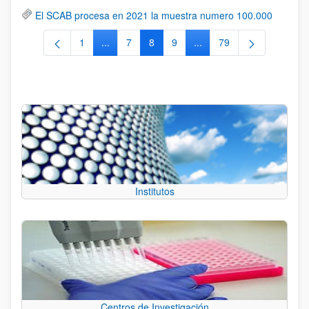
El SCAB procesa en 2021 la muestra numero 100.000
1
...
7
8
9
...
79
Página
Páginas intermedias Use TAB para desplazars
Página
Página
Página
Páginas intermedias Use
Página
Institutos
Centros de Investigación