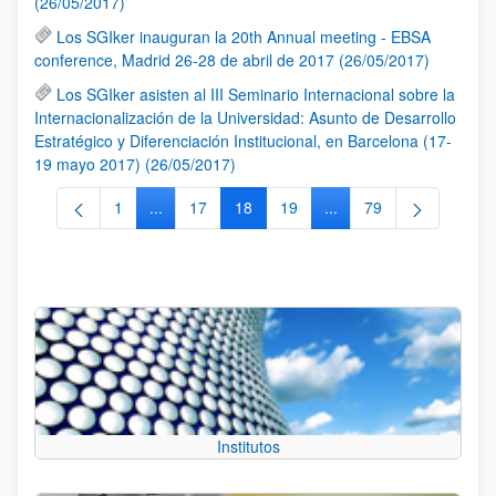
(26/05/2017)
Los SGIker inauguran la 20th Annual meeting - EBSA
conference, Madrid 26-28 de abril de 2017 (26/05/2017)
Los SGIker asisten al III Seminario Internacional sobre la
Internacionalización de la Universidad: Asunto de Desarrollo
Estratégico y Diferenciación Institucional, en Barcelona (17-
19 mayo 2017) (26/05/2017)
1
...
17
18
19
...
79
Página
Páginas intermedias Use TAB para desplazarse.
Página
Página
Página
Páginas intermedias Us
Página
Institutos