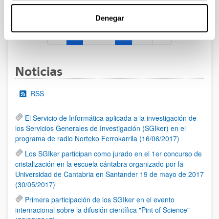
al 30/07/2026 (ambos incluídos)
Denegar
1
2
3
...
95
Página
Página
Página
Páginas intermedias Use TAB 
Página
Noticias
RSS
El Servicio de Informática aplicada a la investigación de
los Servicios Generales de Investigación (SGIker) en el
programa de radio Norteko Ferrokarrila (16/06/2017)
Los SGIker participan como jurado en el 1er concurso de
cristalización en la escuela cántabra organizado por la
Universidad de Cantabria en Santander 19 de mayo de 2017
(30/05/2017)
Primera participación de los SGIker en el evento
internacional sobre la difusión científica "Pint of Science"