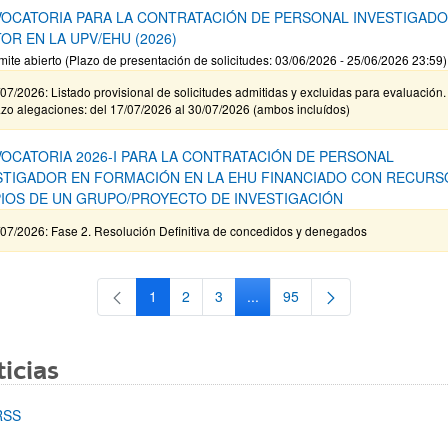
OCATORIA PARA LA CONTRATACIÓN DE PERSONAL INVESTIGAD
OR EN LA UPV/EHU (2026)
mite abierto (Plazo de presentación de solicitudes: 03/06/2026 - 25/06/2026 23:59)
07/2026: Listado provisional de solicitudes admitidas y excluidas para evaluación.
zo alegaciones: del 17/07/2026 al 30/07/2026 (ambos incluídos)
OCATORIA 2026-I PARA LA CONTRATACIÓN DE PERSONAL
STIGADOR EN FORMACIÓN EN LA EHU FINANCIADO CON RECURS
IOS DE UN GRUPO/PROYECTO DE INVESTIGACIÓN
/07/2026: Fase 2. Resolución Definitiva de concedidos y denegados
1
2
3
...
95
Página
Página
Página
Páginas intermedias Use TAB 
Página
icias
RSS