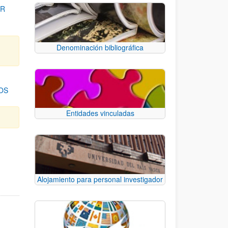
OR
Denominación bibliográfica
OS
Entidades vinculadas
para desplazarse.
Alojamiento para personal investigador