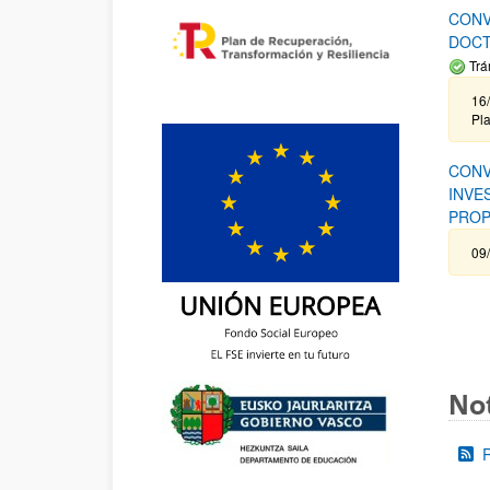
CONV
DOCT
Trá
16/
Pla
CONV
INVE
PROP
09
Not