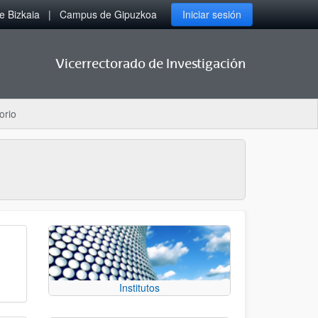
 Bizkaia
Campus de Gipuzkoa
Iniciar sesión
Vicerrectorado de Investigación
orio
Institutos