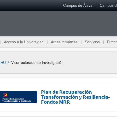
Campus de Álava
Campus de
Acceso a la Universidad
Áreas temáticas
Servicios
Direct
EHU
Vicerrectorado de Investigación
Plan de Recuperación
Transformación y Resiliencia-
Fondos MRR
ar subpáginas