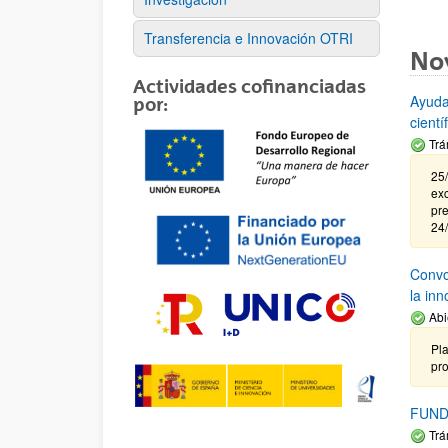
Transferencia e Innovación OTRI
No
Actividades cofinanciadas
Ayuda
por:
cient
Trá
25/
exc
pre
24
Convoc
la in
Abi
Pla
pr
FUND
Trá