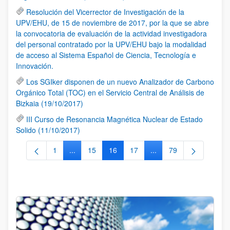
Resolución del Vicerrector de Investigación de la
UPV/EHU, de 15 de noviembre de 2017, por la que se abre
la convocatoria de evaluación de la actividad investigadora
del personal contratado por la UPV/EHU bajo la modalidad
de acceso al Sistema Español de Ciencia, Tecnología e
Innovación.
Los SGIker disponen de un nuevo Analizador de Carbono
Orgánico Total (TOC) en el Servicio Central de Análisis de
Bizkaia (19/10/2017)
III Curso de Resonancia Magnética Nuclear de Estado
Solido (11/10/2017)
1
...
15
16
17
...
79
Página
Páginas intermedias Use TAB para desplazarse.
Página
Página
Página
Páginas intermedias Us
Página