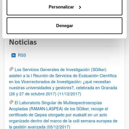
al 30/07/2026 (ambos incluídos)
Personalizar
1
2
3
...
95
Página
Página
Página
Páginas intermedias Use TAB 
Página
Denegar
Noticias
RSS
Los Servicios Generales de Investigación (SGIker)
asisten a la I Reunión de Servicios de Evaluación Científica
en los Vicerrectorados de Investigación: ¿qué necesitan
nuestras universidades y gestores?, celebrada en Granada
(26 y 27 de octubre 2017) (11/12/2017)
El Laboratorio Singular de Multiespectroscopías
Acopladas (RAMAN-LASPEA) de los SGIker, recoge el
certificado de Qepea otorgado por euskalit en un acto
organizado dentro del marco de la xxiii semana europea de
la gestión avanzada (05/12/2017)