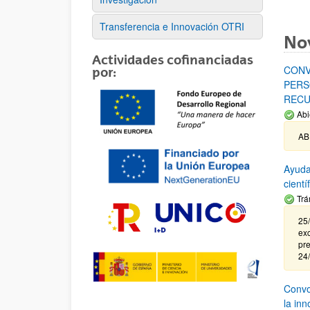
Transferencia e Innovación OTRI
No
Actividades cofinanciadas
CONV
por:
PERS
RECU
Abi
AB
Ayuda
cient
Trá
25/
exc
pre
24
Convoc
la in