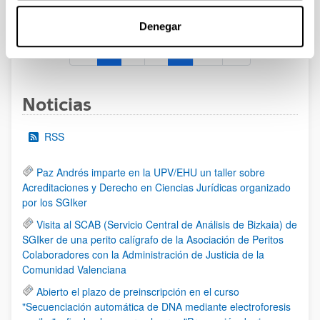
al 30/07/2026 (ambos incluídos)
Denegar
1
2
3
...
95
Página
Página
Página
Páginas intermedias Use TAB 
Página
Noticias
RSS
Paz Andrés imparte en la UPV/EHU un taller sobre
Acreditaciones y Derecho en Ciencias Jurídicas organizado
por los SGIker
Visita al SCAB (Servicio Central de Análisis de Bizkaia) de
SGIker de una perito calígrafo de la Asociación de Peritos
Colaboradores con la Administración de Justicia de la
Comunidad Valenciana
Abierto el plazo de preinscripción en el curso
"Secuenciación automática de DNA mediante electroforesis