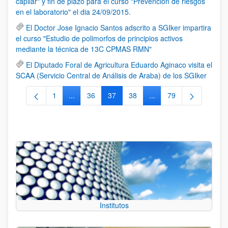
capilar" y fin de plazo para el curso "Prevención de riesgos
en el laboratorio" el dia 24/09/2015.
El Doctor Jose Ignacio Santos adscrito a SGIker impartira
el curso "Estudio de polimorfos de principios activos
mediante la técnica de 13C CPMAS RMN"
El Diputado Foral de Agricultura Eduardo Aginaco visita el
SCAA (Servicio Central de Análisis de Araba) de los SGIker
1
...
36
37
38
...
79
Página
Páginas intermedias Use TAB para desplazarse.
Página
Página
Página
Páginas intermedias Us
Página
Institutos