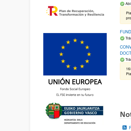
Abi
Pla
pr
FUND
Trá
CONV
DOCT
Trá
16/
Pla
Not