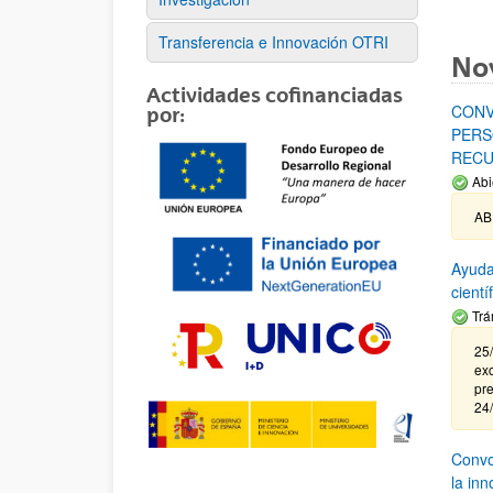
Transferencia e Innovación OTRI
No
Actividades cofinanciadas
CONV
por:
PERS
RECU
Abi
AB
Ayuda
cient
Trá
25/
exc
pre
24
Convoc
la in