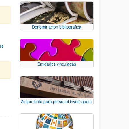
Denominación bibliográfica
OR
Entidades vinculadas
para desplazarse.
Alojamiento para personal investigador