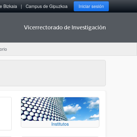
 Bizkaia
Campus de Gipuzkoa
Iniciar sesión
Vicerrectorado de Investigación
orio
Institutos