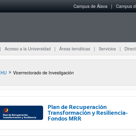
Campus de Álava
Campus de
Acceso a la Universidad
Áreas temáticas
Servicios
Direct
EHU
Vicerrectorado de Investigación
Plan de Recuperación
Transformación y Resiliencia-
Fondos MRR
ar subpáginas