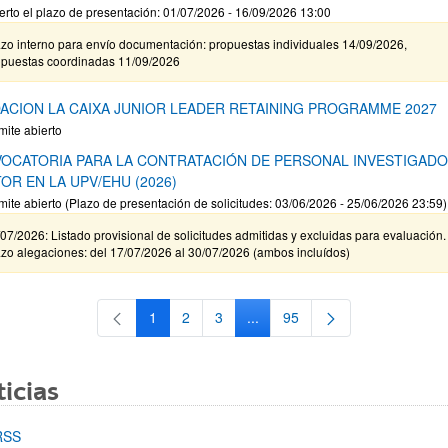
erto el plazo de presentación: 01/07/2026 - 16/09/2026 13:00
zo interno para envío documentación: propuestas individuales 14/09/2026,
opuestas coordinadas 11/09/2026
ACION LA CAIXA JUNIOR LEADER RETAINING PROGRAMME 2027
mite abierto
OCATORIA PARA LA CONTRATACIÓN DE PERSONAL INVESTIGAD
OR EN LA UPV/EHU (2026)
mite abierto (Plazo de presentación de solicitudes: 03/06/2026 - 25/06/2026 23:59)
07/2026: Listado provisional de solicitudes admitidas y excluidas para evaluación.
zo alegaciones: del 17/07/2026 al 30/07/2026 (ambos incluídos)
1
2
3
...
95
Página
Página
Página
Páginas intermedias Use TAB 
Página
icias
RSS