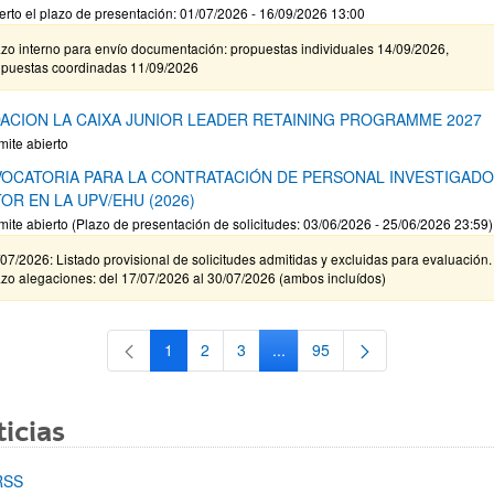
erto el plazo de presentación: 01/07/2026 - 16/09/2026 13:00
zo interno para envío documentación: propuestas individuales 14/09/2026,
opuestas coordinadas 11/09/2026
ACION LA CAIXA JUNIOR LEADER RETAINING PROGRAMME 2027
mite abierto
OCATORIA PARA LA CONTRATACIÓN DE PERSONAL INVESTIGAD
OR EN LA UPV/EHU (2026)
mite abierto (Plazo de presentación de solicitudes: 03/06/2026 - 25/06/2026 23:59)
07/2026: Listado provisional de solicitudes admitidas y excluidas para evaluación.
zo alegaciones: del 17/07/2026 al 30/07/2026 (ambos incluídos)
1
2
3
...
95
Página
Página
Página
Páginas intermedias Use TAB 
Página
icias
RSS