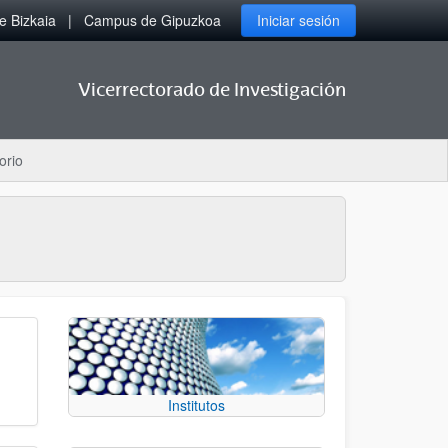
 Bizkaia
Campus de Gipuzkoa
Iniciar sesión
Vicerrectorado de Investigación
orio
Institutos