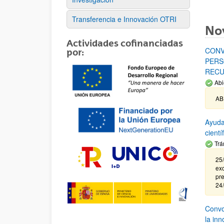
Transferencia e Innovación OTRI
No
Actividades cofinanciadas
CONV
por:
PERS
RECU
Abi
AB
Ayuda
cient
Trá
25/
exc
pre
24
Convoc
la in