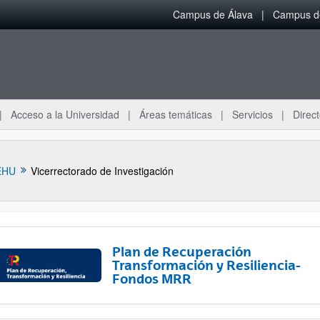
Campus de Álava
Campus de
Acceso a la Universidad
Áreas temáticas
Servicios
Direct
EHU
Vicerrectorado de Investigación
Plan de Recuperación
Transformación y Resiliencia-
Fondos MRR
ar subpáginas