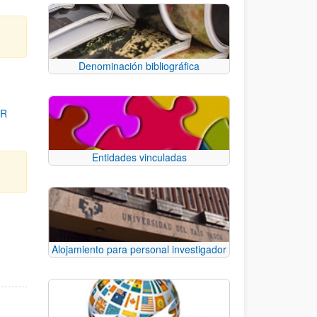
Denominación bibliográfica
OR
Entidades vinculadas
para desplazarse.
Alojamiento para personal investigador