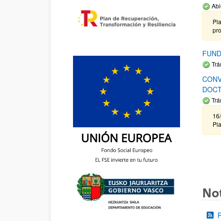
Abi
Pla
pr
FUND
Trá
CONV
DOCT
Trá
16/
Pla
Not