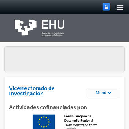
Abri
Saltar al contenido principal
me
prin
Vicerrectorado de
Abrir/cerrar
Menú
Investigación
Actividades cofinanciadas por: