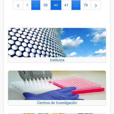
1
...
39
40
41
...
79
Página
Páginas intermedias Use TAB para desplazarse.
Página
Página
Página
Páginas intermedias Us
Página
Institutos
Centros de Investigación