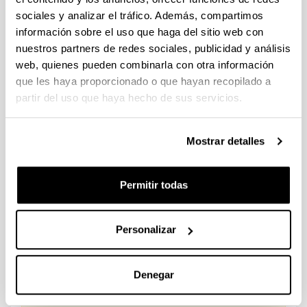
provisional de las solicitudes admitidas y las que presentan
sociales y analizar el tráfico. Además, compartimos
algún aspecto a subsanar. Plazo de presentación de
alegaciones: del 24/03/2026 al 09/04/2026 (ambos incluídos)
información sobre el uso que haga del sitio web con
nuestros partners de redes sociales, publicidad y análisis
Convocatoria de ayudas para el fomento de la cultura
web, quienes pueden combinarla con otra información
científica, tecnológica y de la innovación (FECYT) 2026
que les haya proporcionado o que hayan recopilado a
Abierto el plazo de presentación: 01/07/2026 - 16/09/2026 13:00
partir del uso que haya hecho de sus servicios.
Plazo interno para envío documentación: propuestas
individuales 14/09/2026, propuestas coordinadas 11/09/2026
Mostrar detalles
FUNDACION LA CAIXA JUNIOR LEADER RETAINING
PROGRAMME 2027
Permitir todas
Trámite abierto
CONVOCATORIA PARA LA CONTRATACIÓN DE
PERSONAL INVESTIGADOR DOCTOR EN LA UPV/EHU
Personalizar
(2026)
Trámite abierto (Plazo de presentación de solicitudes: 03/06/2026 -
25/06/2026 23:59)
Denegar
16/07/2026: Listado provisional de solicitudes admitidas y
excluidas para evaluación. Plazo alegaciones: del 17/07/2026