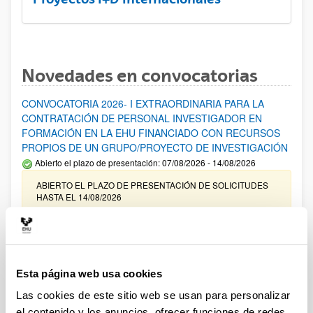
Novedades en convocatorias
CONVOCATORIA 2026- I EXTRAORDINARIA PARA LA
CONTRATACIÓN DE PERSONAL INVESTIGADOR EN
FORMACIÓN EN LA EHU FINANCIADO CON RECURSOS
PROPIOS DE UN GRUPO/PROYECTO DE INVESTIGACIÓN
Abierto el plazo de presentación: 07/08/2026 - 14/08/2026
ABIERTO EL PLAZO DE PRESENTACIÓN DE SOLICITUDES
HASTA EL 14/08/2026
Ayudas para financiación de la adquisición y renovación de
infraestructura científica y fondos bibliográficos en la
UPV/EHU 2026
Esta página web usa cookies
Trámite abierto
Las cookies de este sitio web se usan para personalizar
25/03/2026: Corrección de errores del listado provisional de
solicitudes admitidas y excluidas. 23/03/2026: Relación
el contenido y los anuncios, ofrecer funciones de redes