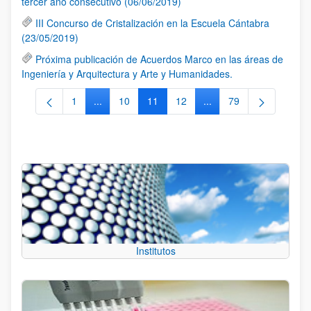
tercer año consecutivo (06/06/2019)
III Concurso de Cristalización en la Escuela Cántabra
(23/05/2019)
Próxima publicación de Acuerdos Marco en las áreas de
Ingeniería y Arquitectura y Arte y Humanidades.
1
...
10
11
12
...
79
Página
Páginas intermedias Use TAB para desplazarse.
Página
Página
Página
Páginas intermedias Us
Página
Institutos