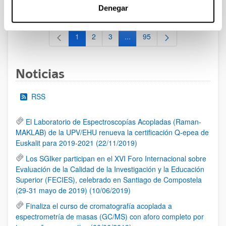
al 30/07/2026 (ambos incluídos)
Denegar
1
2
3
...
95
Página
Página
Página
Páginas intermedias Use TAB 
Página
Noticias
RSS
El Laboratorio de Espectroscopías Acopladas (Raman-
MAKLAB) de la UPV/EHU renueva la certificación Q-epea de
Euskalit para 2019-2021 (22/11/2019)
Los SGIker participan en el XVI Foro Internacional sobre
Evaluación de la Calidad de la Investigación y la Educación
Superior (FECIES), celebrado en Santiago de Compostela
(29-31 mayo de 2019) (10/06/2019)
Finaliza el curso de cromatografía acoplada a
espectrometría de masas (GC/MS) con aforo completo por