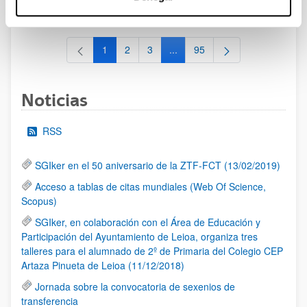
al 30/07/2026 (ambos incluídos)
1
2
3
...
95
Página
Página
Página
Páginas intermedias Use TAB 
Página
Noticias
RSS
SGIker en el 50 aniversario de la ZTF-FCT (13/02/2019)
Acceso a tablas de citas mundiales (Web Of Science,
Scopus)
SGIker, en colaboración con el Área de Educación y
Participación del Ayuntamiento de Leioa, organiza tres
talleres para el alumnado de 2º de Primaria del Colegio CEP
Artaza Pinueta de Leioa (11/12/2018)
Jornada sobre la convocatoria de sexenios de
transferencia