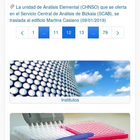
La unidad de Análisis Elemental (CHNSO) que se oferta
en el Servicio Central de Análisis de Bizkaia (SCAB), se
traslada al edificio Martina Casiano (09/01/2019)
1
...
11
12
13
...
79
Página
Páginas intermedias Use TAB para desplazarse.
Página
Página
Página
Páginas intermedias Us
Página
Institutos