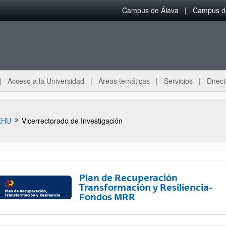
Campus de Álava
Campus de
Acceso a la Universidad
Áreas temáticas
Servicios
Direct
EHU
Vicerrectorado de Investigación
Plan de Recuperación
Transformación y Resiliencia-
Fondos MRR
ar subpáginas