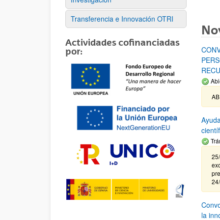
Transferencia e Innovación OTRI
No
Actividades cofinanciadas
CONV
por:
PERS
RECU
Abi
AB
Ayuda
cient
Trá
25/
exc
pre
24
Convoc
la in