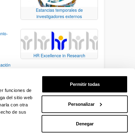
Estancias temporales de
investigadores externos
unio-
HR Excellence in Research
uación
016)
Permitir todas
e
er funciones de
ga del sitio web
Personalizar
arla con otra
e TAB para desplazarse.
 hecho de sus
Denegar