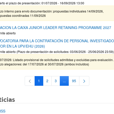
erto el plazo de presentación: 01/07/2026 - 16/09/2026 13:00
zo interno para envío documentación: propuestas individuales 14/09/2026,
opuestas coordinadas 11/09/2026
ACION LA CAIXA JUNIOR LEADER RETAINING PROGRAMME 2027
mite abierto
OCATORIA PARA LA CONTRATACIÓN DE PERSONAL INVESTIGAD
OR EN LA UPV/EHU (2026)
mite abierto (Plazo de presentación de solicitudes: 03/06/2026 - 25/06/2026 23:59)
07/2026: Listado provisional de solicitudes admitidas y excluidas para evaluación.
zo alegaciones: del 17/07/2026 al 30/07/2026 (ambos incluídos)
1
2
3
...
95
Página
Página
Página
Páginas intermedias Use TAB 
Página
icias
RSS