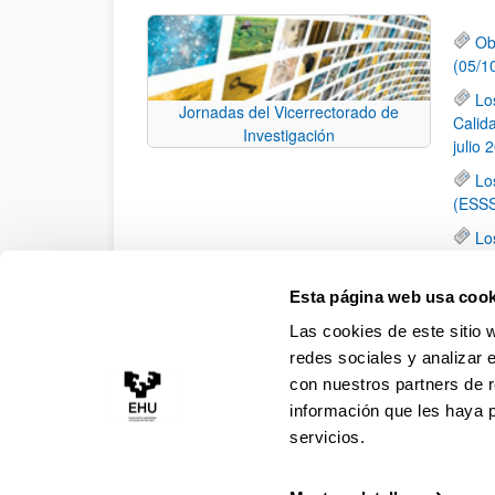
Ob
(05/1
Lo
Jornadas del Vicerrectorado de
Calid
Investigación
julio 
Lo
(ESSS
Lo
de la 
El
Esta página web usa cook
Inves
Las cookies de este sitio 
calid
redes sociales y analizar 
con nuestros partners de r
información que les haya 
servicios.