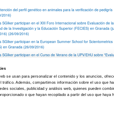
tención del perfil genético en animales para la verificación de pedigrís
0/2016)
s SGIker participan en el XIII Foro Internacional sobre Evaluación de la
ad de la Investigación y la Educación Superior (FECIES) en Granada (j
2016) (26/09/2016)
s SGIker participan en la European Summer School for Scientometrics
) en Granada (26/09/2016)
s SGIker participan en el Curso de Verano de la UPV/EHU sobre "Eval
actividad investigadora e iniciativas de apoyo al investigador" (26/09/2
 Servicio de Secuenciación y Genotipado de los Servicios Generales de
ies
tigación (SGIker) cumple con el acuerdo sobre acreditación y control d
web se usan para personalizar el contenido y los anuncios, ofrec
ad de la CNUFADN (19/09/2016)
el tráfico. Además, compartimos información sobre el uso que ha
1
...
21
22
23
...
79
edes sociales, publicidad y análisis web, quienes pueden combin
Página
Páginas intermedias Use TAB para desplazarse.
Página
Página
Página
Páginas intermedias Us
Página
proporcionado o que hayan recopilado a partir del uso que haya