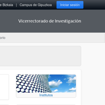
 Bizkaia
Campus de Gipuzkoa
Iniciar sesión
Vicerrectorado de Investigación
orio
Institutos