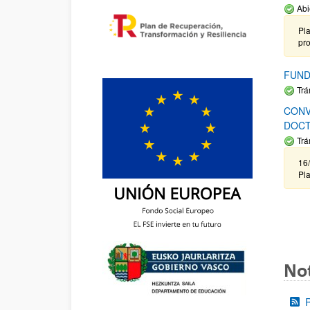
Abi
Pla
pr
FUND
Trá
CONV
DOCT
Trá
16/
Pla
Not