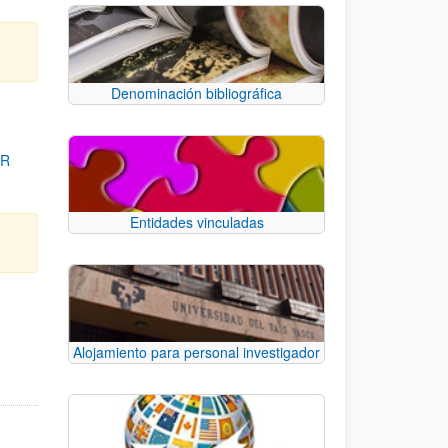
Denominación bibliográfica
OR
Entidades vinculadas
para desplazarse.
Alojamiento para personal investigador