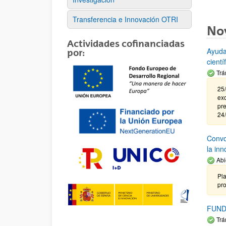
Transferencia e Innovación OTRI
No
Actividades cofinanciadas
Ayuda
por:
cient
Trá
25/
exc
pre
24
Convoc
la in
Abi
Pla
pr
FUND
Trá