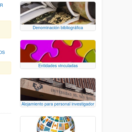
OR
Denominación bibliográfica
OS
Entidades vinculadas
para desplazarse.
Alojamiento para personal investigador