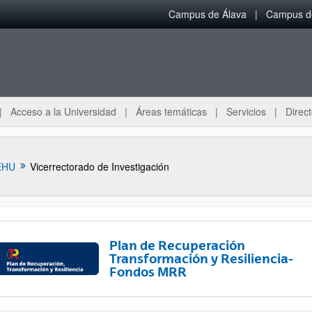
Campus de Álava
Campus de
Acceso a la Universidad
Áreas temáticas
Servicios
Direct
EHU
Vicerrectorado de Investigación
Plan de Recuperación
Transformación y Resiliencia-
Fondos MRR
ar subpáginas