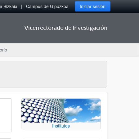
 Bizkaia
Campus de Gipuzkoa
Iniciar sesión
Vicerrectorado de Investigación
orio
Institutos