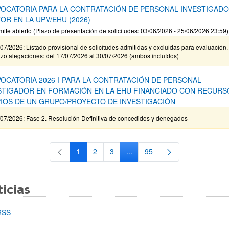
OCATORIA PARA LA CONTRATACIÓN DE PERSONAL INVESTIGAD
OR EN LA UPV/EHU (2026)
mite abierto (Plazo de presentación de solicitudes: 03/06/2026 - 25/06/2026 23:59)
07/2026: Listado provisional de solicitudes admitidas y excluidas para evaluación.
zo alegaciones: del 17/07/2026 al 30/07/2026 (ambos incluídos)
OCATORIA 2026-I PARA LA CONTRATACIÓN DE PERSONAL
STIGADOR EN FORMACIÓN EN LA EHU FINANCIADO CON RECURS
IOS DE UN GRUPO/PROYECTO DE INVESTIGACIÓN
/07/2026: Fase 2. Resolución Definitiva de concedidos y denegados
1
2
3
...
95
Página
Página
Página
Páginas intermedias Use TAB 
Página
icias
RSS