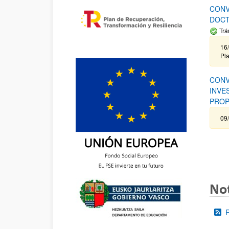
CONV
DOCT
Trá
16/
Pla
CONV
INVE
PROP
09
Not