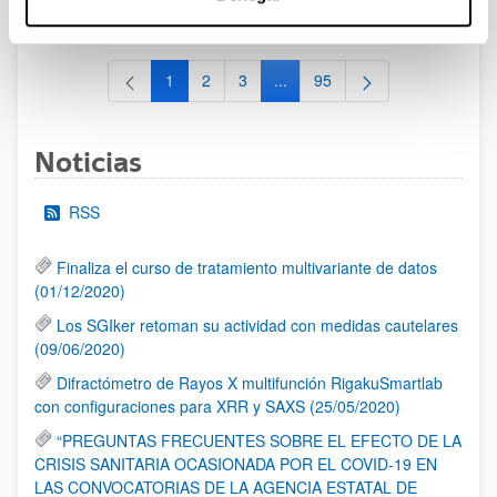
al 30/07/2026 (ambos incluídos)
1
2
3
...
95
Página
Página
Página
Páginas intermedias Use TAB 
Página
Noticias
RSS
Finaliza el curso de tratamiento multivariante de datos
(01/12/2020)
Los SGIker retoman su actividad con medidas cautelares
(09/06/2020)
Difractómetro de Rayos X multifunción RigakuSmartlab
con configuraciones para XRR y SAXS (25/05/2020)
“PREGUNTAS FRECUENTES SOBRE EL EFECTO DE LA
CRISIS SANITARIA OCASIONADA POR EL COVID-19 EN
LAS CONVOCATORIAS DE LA AGENCIA ESTATAL DE