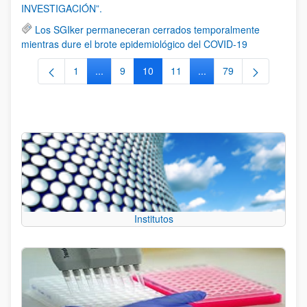
INVESTIGACIÓN”.
Los SGIker permaneceran cerrados temporalmente
mientras dure el brote epidemiológico del COVID-19
1
...
9
10
11
...
79
Página
Páginas intermedias Use TAB para desplazarse
Página
Página
Página
Páginas intermedias Us
Página
Institutos