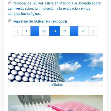
Personal de SGIker asiste en Madrid a la Jornada sobre
La investigación, la innovación y la evaluación en los
campos tecnológicos
Reportaje de SGIker en Teknopolis
1
...
33
34
35
...
79
Página
Páginas intermedias Use TAB para desplazarse.
Página
Página
Página
Páginas intermedias Us
Página
Institutos