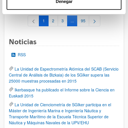
Denegar
al 30/07/2026 (ambos incluídos)
1
2
3
...
95
Página
Página
Página
Páginas intermedias Use TAB 
Página
Noticias
RSS
La Unidad de Espectrometría Atómica del SCAB (Servicio
Central de Análisis de Bizkaia) de los SGIker supera las
25000 muestras procesadas en 2015
Ikerbasque ha publicado el Informe sobre la Ciencia en
Euskadi 2015
La Unidad de Cienciometría de SGIker participa en el
Máster de Ingeniería Marina e Ingeniería Náutica y
Transporte Marítimo de la Escuela Técnica Superior de
Náutica y Máquinas Navales de la UPV/EHU