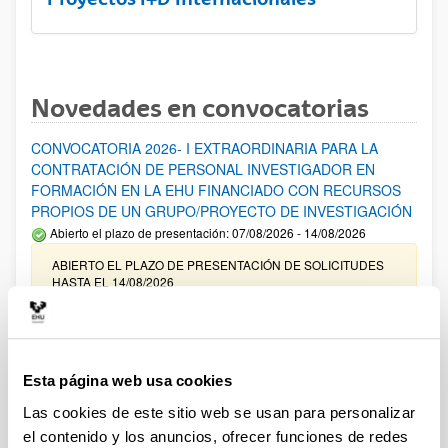
Novedades en convocatorias
CONVOCATORIA 2026- I EXTRAORDINARIA PARA LA
CONTRATACIÓN DE PERSONAL INVESTIGADOR EN
FORMACIÓN EN LA EHU FINANCIADO CON RECURSOS
PROPIOS DE UN GRUPO/PROYECTO DE INVESTIGACIÓN
Abierto el plazo de presentación: 07/08/2026 - 14/08/2026
ABIERTO EL PLAZO DE PRESENTACIÓN DE SOLICITUDES
HASTA EL 14/08/2026
Ayudas para financiación de la adquisición y renovación de
infraestructura científica y fondos bibliográficos en la
UPV/EHU 2026
Esta página web usa cookies
Trámite abierto
Las cookies de este sitio web se usan para personalizar
25/03/2026: Corrección de errores del listado provisional de
el contenido y los anuncios, ofrecer funciones de redes
solicitudes admitidas y excluidas. 23/03/2026: Relación