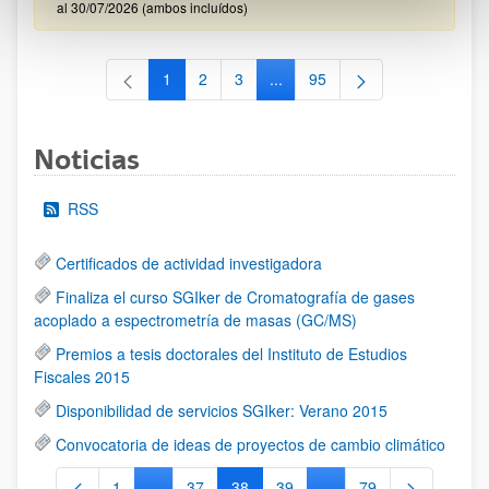
al 30/07/2026 (ambos incluídos)
1
2
3
...
95
Página
Página
Página
Páginas intermedias Use TAB 
Página
Noticias
RSS
Certificados de actividad investigadora
Finaliza el curso SGIker de Cromatografía de gases
acoplado a espectrometría de masas (GC/MS)
Premios a tesis doctorales del Instituto de Estudios
Fiscales 2015
Disponibilidad de servicios SGIker: Verano 2015
Convocatoria de ideas de proyectos de cambio climático
1
...
37
38
39
...
79