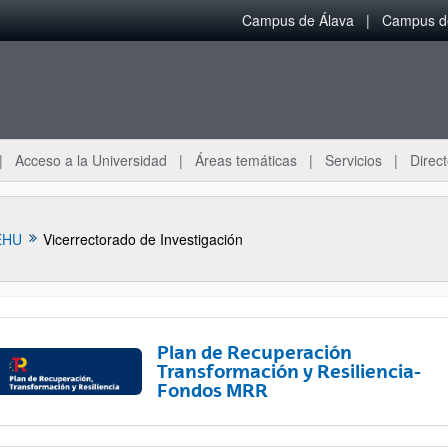
Campus de Álava
Campus de
Acceso a la Universidad
Áreas temáticas
Servicios
Direct
EHU
Vicerrectorado de Investigación
Plan de Recuperación
Transformación y Resiliencia-
Fondos MRR
ar subpáginas