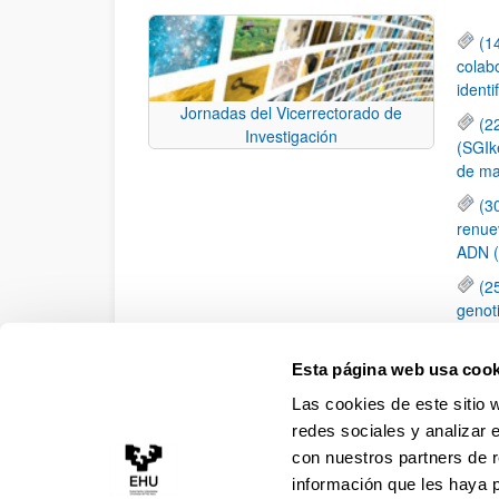
(1
colab
identi
Jornadas del Vicerrectorado de
(2
Investigación
(SGIk
de ma
(3
renue
ADN 
(2
genot
(1
de Na
Esta página web usa cook
gestió
Las cookies de este sitio 
de Ed
redes sociales y analizar 
con nuestros partners de r
información que les haya 