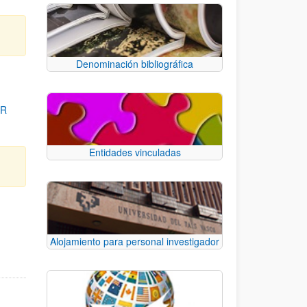
Denominación bibliográfica
OR
Entidades vinculadas
para desplazarse.
Alojamiento para personal investigador