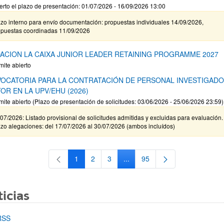
erto el plazo de presentación: 01/07/2026 - 16/09/2026 13:00
zo interno para envío documentación: propuestas individuales 14/09/2026,
opuestas coordinadas 11/09/2026
ACION LA CAIXA JUNIOR LEADER RETAINING PROGRAMME 2027
mite abierto
OCATORIA PARA LA CONTRATACIÓN DE PERSONAL INVESTIGAD
OR EN LA UPV/EHU (2026)
mite abierto (Plazo de presentación de solicitudes: 03/06/2026 - 25/06/2026 23:59)
07/2026: Listado provisional de solicitudes admitidas y excluidas para evaluación.
zo alegaciones: del 17/07/2026 al 30/07/2026 (ambos incluídos)
1
2
3
...
95
Página
Página
Página
Páginas intermedias Use TAB 
Página
icias
RSS