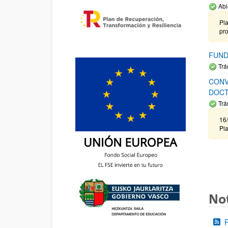
Abi
Pla
pr
FUND
Trá
CONV
DOCT
Trá
16/
Pla
Not