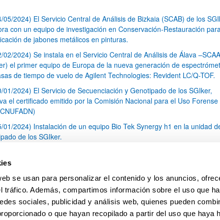
4/05/2024) El Servicio Central de Análisis de Bizkaia (SCAB) de los SGI
ora con un equipo de investigación en Conservación-Restauración para
ficación de jabones metálicos en pinturas.
2/02/2024) Se instala en el Servicio Central de Análisis de Álava –SCAA
er) el primer equipo de Europa de la nueva generación de espectróme
sas de tiempo de vuelo de Agilent Technologies: Revident LC/Q-TOF.
0/01/2024) El Servicio de Secuenciación y Genotipado de los SGIker,
va el certificado emitido por la Comisión Nacional para el Uso Forense 
(CNUFADN)
5/01/2024) Instalación de un equipo Bio Tek Synergy h1 en la unidad d
ipado de los SGIker.
5/12/2023) La Unidad de Calidad de los SGIker colabora con la Univer
varra en un proyecto de investigación relacionado con los sistemas de
ies
n y la integración en ellos de la sostenibilidad en las Instituciones Eur
web se usan para personalizar el contenido y los anuncios, ofrec
ucación Superior.
el tráfico. Además, compartimos información sobre el uso que ha
1
2
3
4
5
...
79
edes sociales, publicidad y análisis web, quienes pueden combin
Página
Página
Página
Página
Página
Páginas intermedias Use 
Página
proporcionado o que hayan recopilado a partir del uso que haya