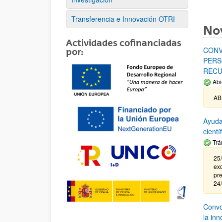
Transferencia e Innovación OTRI
No
Actividades cofinanciadas
CONV
por:
PERS
RECU
Abi
AB
Ayuda
cient
Trá
25/
exc
pre
24
Convoc
la in