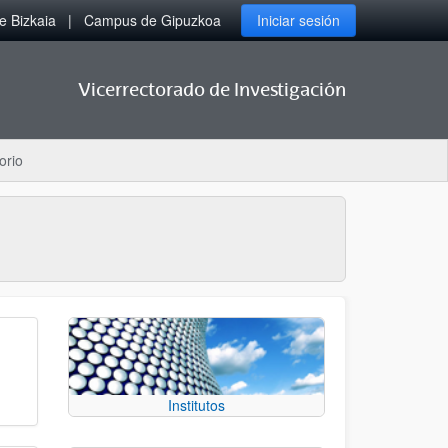
 Bizkaia
Campus de Gipuzkoa
Iniciar sesión
Vicerrectorado de Investigación
orio
Institutos