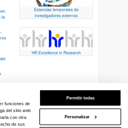
Estancias temporales de
ker,
investigadores externos
 la
-
tros
HR Excellence in Research
del
e
sidad
Permitir todas
opeas
er funciones de
ga del sitio web
Personalizar
arla con otra
TAB para desplazarse.
 hecho de sus