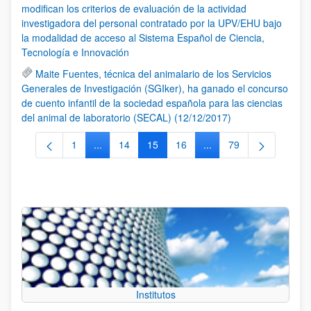
modifican los criterios de evaluación de la actividad
investigadora del personal contratado por la UPV/EHU bajo
la modalidad de acceso al Sistema Español de Ciencia,
Tecnología e Innovación
Maite Fuentes, técnica del animalario de los Servicios
Generales de Investigación (SGIker), ha ganado el concurso
de cuento infantil de la sociedad española para las ciencias
del animal de laboratorio (SECAL) (12/12/2017)
1
...
14
15
16
...
79
Página
Páginas intermedias Use TAB para desplazarse.
Página
Página
Página
Páginas intermedias Us
Página
Institutos