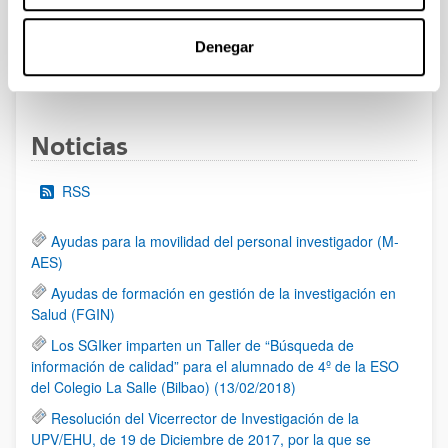
al 30/07/2026 (ambos incluídos)
Denegar
1
2
3
...
95
Página
Página
Página
Páginas intermedias Use TAB 
Página
Noticias
RSS
Ayudas para la movilidad del personal investigador (M-
AES)
Ayudas de formación en gestión de la investigación en
Salud (FGIN)
Los SGIker imparten un Taller de “Búsqueda de
información de calidad” para el alumnado de 4º de la ESO
del Colegio La Salle (Bilbao) (13/02/2018)
Resolución del Vicerrector de Investigación de la
UPV/EHU, de 19 de Diciembre de 2017, por la que se