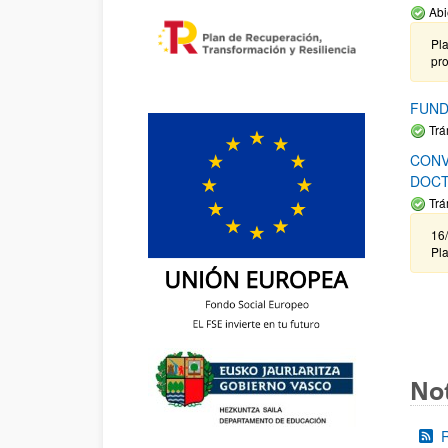
Abi
Pla
pr
FUND
Trá
CONV
DOCT
Trá
16/
Pla
Not