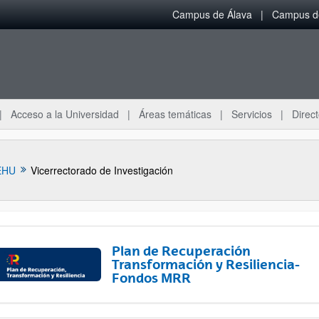
Campus de Álava
Campus de
Acceso a la Universidad
Áreas temáticas
Servicios
Direct
EHU
Vicerrectorado de Investigación
Plan de Recuperación
Transformación y Resiliencia-
Fondos MRR
ar subpáginas