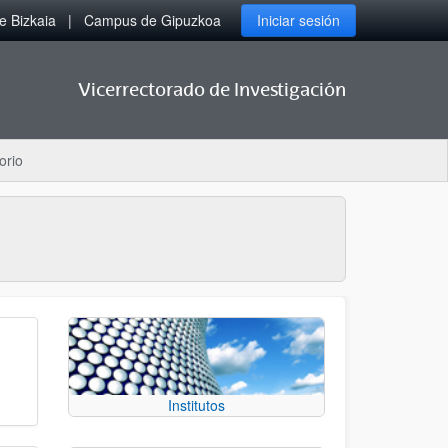
 Bizkaia
Campus de Gipuzkoa
Iniciar sesión
Vicerrectorado de Investigación
orio
Institutos