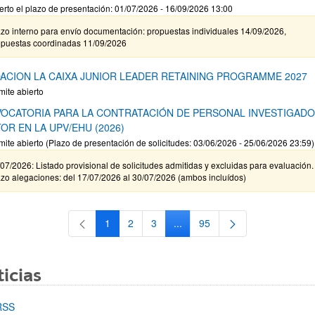
erto el plazo de presentación: 01/07/2026 - 16/09/2026 13:00
zo interno para envío documentación: propuestas individuales 14/09/2026,
opuestas coordinadas 11/09/2026
ACION LA CAIXA JUNIOR LEADER RETAINING PROGRAMME 2027
mite abierto
OCATORIA PARA LA CONTRATACIÓN DE PERSONAL INVESTIGAD
OR EN LA UPV/EHU (2026)
mite abierto (Plazo de presentación de solicitudes: 03/06/2026 - 25/06/2026 23:59)
07/2026: Listado provisional de solicitudes admitidas y excluidas para evaluación.
zo alegaciones: del 17/07/2026 al 30/07/2026 (ambos incluídos)
1
2
3
...
95
Página
Página
Página
Páginas intermedias Use TAB 
Página
icias
RSS