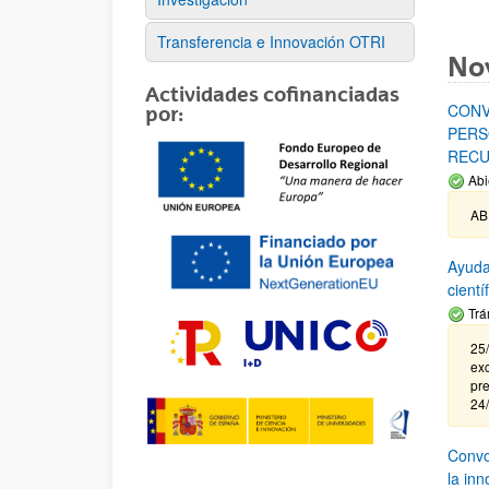
Transferencia e Innovación OTRI
No
Actividades cofinanciadas
CONV
por:
PERS
RECU
Abi
AB
Ayuda
cient
Trá
25/
exc
pre
24
Convoc
la in