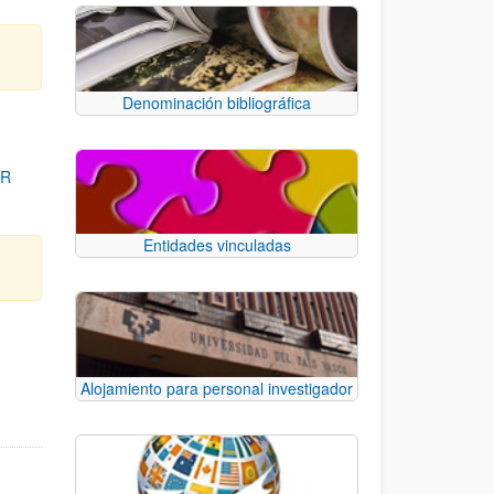
Denominación bibliográfica
OR
Entidades vinculadas
para desplazarse.
Alojamiento para personal investigador