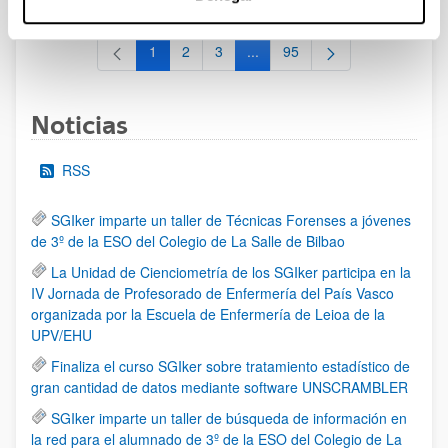
1
2
3
...
95
Página
Página
Página
Páginas intermedias Use TAB 
Página
Noticias
RSS
SGIker imparte un taller de Técnicas Forenses a jóvenes
de 3º de la ESO del Colegio de La Salle de Bilbao
La Unidad de Cienciometría de los SGIker participa en la
IV Jornada de Profesorado de Enfermería del País Vasco
organizada por la Escuela de Enfermería de Leioa de la
UPV/EHU
Finaliza el curso SGIker sobre tratamiento estadístico de
gran cantidad de datos mediante software UNSCRAMBLER
SGIker imparte un taller de búsqueda de información en
la red para el alumnado de 3º de la ESO del Colegio de La