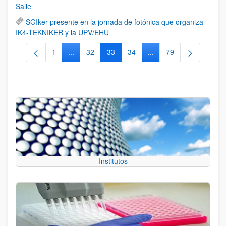
Salle
SGIker presente en la jornada de fotónica que organiza
IK4-TEKNIKER y la UPV/EHU
1
...
32
33
34
...
79
Página
Páginas intermedias Use TAB para desplazarse.
Página
Página
Página
Páginas intermedias Us
Página
Institutos