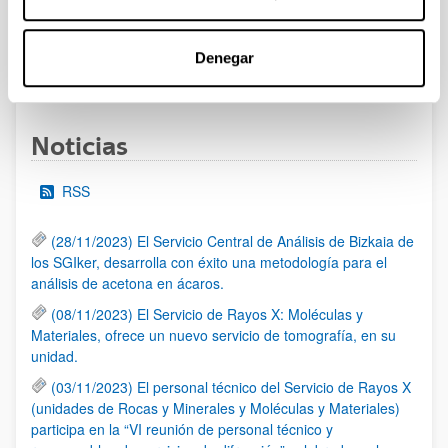
al 30/07/2026 (ambos incluídos)
Denegar
1
2
3
...
95
Página
Página
Página
Páginas intermedias Use TAB 
Página
Noticias
RSS
(28/11/2023) El Servicio Central de Análisis de Bizkaia de
los SGIker, desarrolla con éxito una metodología para el
análisis de acetona en ácaros.
(08/11/2023) El Servicio de Rayos X: Moléculas y
Materiales, ofrece un nuevo servicio de tomografía, en su
unidad.
(03/11/2023) El personal técnico del Servicio de Rayos X
(unidades de Rocas y Minerales y Moléculas y Materiales)
participa en la “VI reunión de personal técnico y