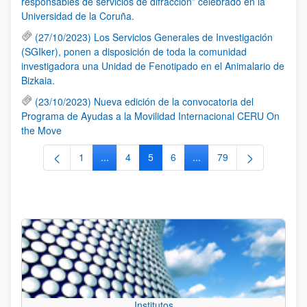
responsables de servicios de difracción” celebrado en la
Universidad de la Coruña.
(27/10/2023) Los Servicios Generales de Investigación
(SGIker), ponen a disposición de toda la comunidad
investigadora una Unidad de Fenotipado en el Animalario de
Bizkaia.
(23/10/2023) Nueva edición de la convocatoria del
Programa de Ayudas a la Movilidad Internacional CERU On
the Move
1
...
4
5
6
...
79
Página
Páginas intermedias Use TAB para desplazars
Página
Página
Página
Páginas intermedias Use
Página
Institutos