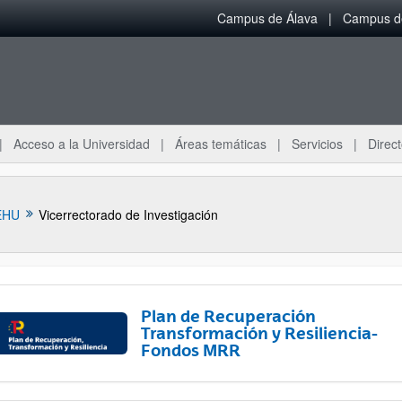
Campus de Álava
Campus de
Acceso a la Universidad
Áreas temáticas
Servicios
Direct
EHU
Vicerrectorado de Investigación
Plan de Recuperación
Transformación y Resiliencia-
Fondos MRR
ar subpáginas