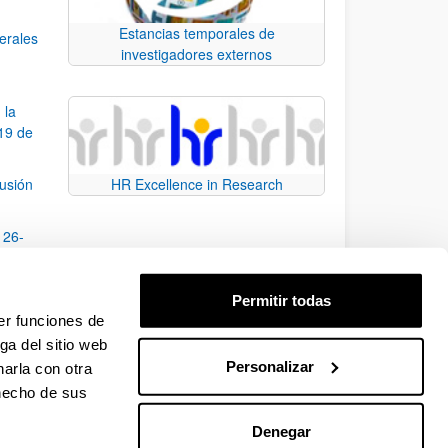
Estancias temporales de
nerales
investigadores externos
 la
19 de
fusión
HR Excellence in Research
 26-
ción
Permitir todas
onal,
er funciones de
ga del sitio web
Personalizar
arla con otra
e TAB para desplazarse.
 hecho de sus
Denegar