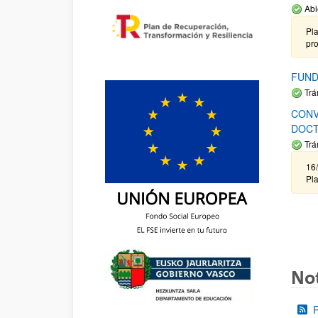
Abi
Pla
pr
FUND
Trá
CONV
DOCT
Trá
16/
Pla
Not