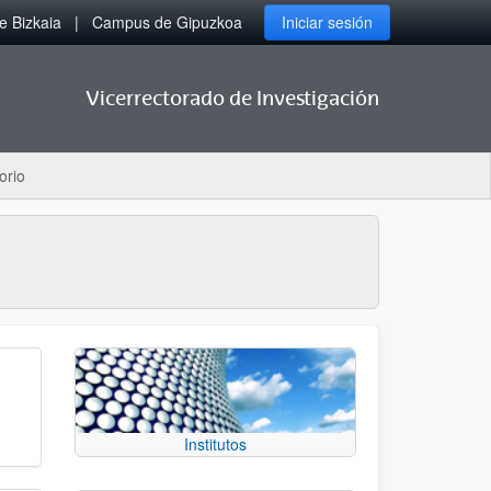
 Bizkaia
Campus de Gipuzkoa
Iniciar sesión
Vicerrectorado de Investigación
orio
Institutos