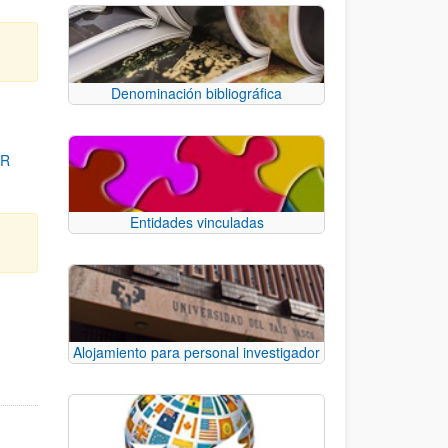
Denominación bibliográfica
OR
Entidades vinculadas
para desplazarse.
Alojamiento para personal investigador