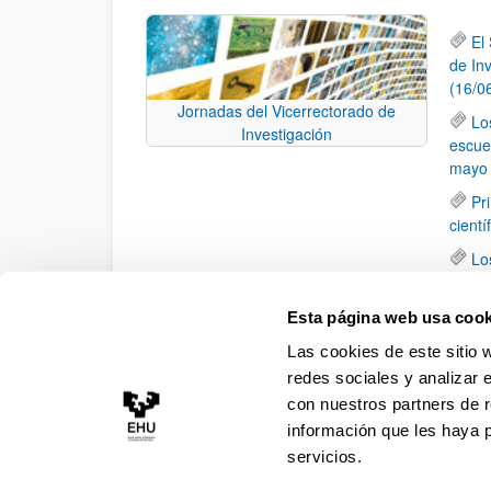
El
de In
(16/0
Jornadas del Vicerrectorado de
Lo
Investigación
escue
mayo 
Pr
cientí
Lo
28 de
Lo
Esta página web usa cook
de la 
Las cookies de este sitio 
en Ba
redes sociales y analizar 
con nuestros partners de r
información que les haya 
servicios.