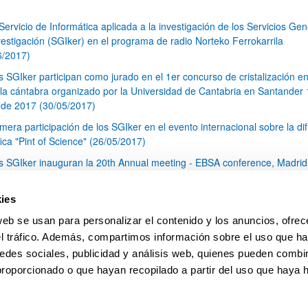
 Servicio de Informática aplicada a la investigación de los Servicios Ge
vestigación (SGIker) en el programa de radio Norteko Ferrokarrila
6/2017)
s SGIker participan como jurado en el 1er concurso de cristalización en
la cántabra organizado por la Universidad de Cantabria en Santander 
de 2017 (30/05/2017)
imera participación de los SGIker en el evento internacional sobre la di
fica "Pint of Science" (26/05/2017)
s SGIker inauguran la 20th Annual meeting - EBSA conference, Madrid
 abril de 2017 (26/05/2017)
s SGIker asisten al III Seminario Internacional sobre la Internacionaliza
ies
Universidad: Asunto de Desarrollo Estratégico y Diferenciación Instituci
web se usan para personalizar el contenido y los anuncios, ofrec
rcelona (17-19 mayo 2017) (26/05/2017)
el tráfico. Además, compartimos información sobre el uso que ha
1
...
17
18
19
...
79
edes sociales, publicidad y análisis web, quienes pueden combin
Página
Páginas intermedias Use TAB para desplazarse.
Página
Página
Página
Páginas intermedias Us
Página
proporcionado o que hayan recopilado a partir del uso que haya