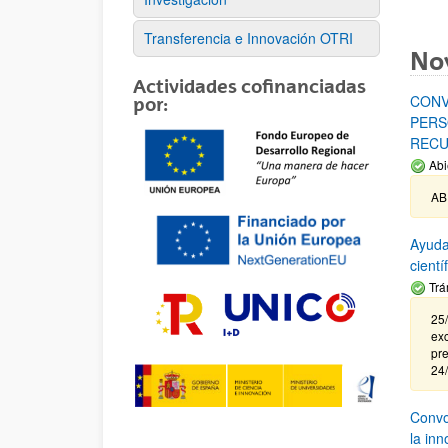
Transferencia e Innovación OTRI
No
Actividades cofinanciadas
CONV
por:
PERS
RECU
Abi
AB
Ayuda
cient
Trá
25/
exc
pre
24
Convoc
la in