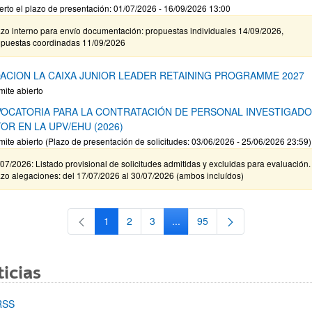
erto el plazo de presentación: 01/07/2026 - 16/09/2026 13:00
zo interno para envío documentación: propuestas individuales 14/09/2026,
opuestas coordinadas 11/09/2026
ACION LA CAIXA JUNIOR LEADER RETAINING PROGRAMME 2027
mite abierto
OCATORIA PARA LA CONTRATACIÓN DE PERSONAL INVESTIGAD
OR EN LA UPV/EHU (2026)
mite abierto (Plazo de presentación de solicitudes: 03/06/2026 - 25/06/2026 23:59)
07/2026: Listado provisional de solicitudes admitidas y excluidas para evaluación.
zo alegaciones: del 17/07/2026 al 30/07/2026 (ambos incluídos)
1
2
3
...
95
Página
Página
Página
Páginas intermedias Use TAB 
Página
icias
RSS