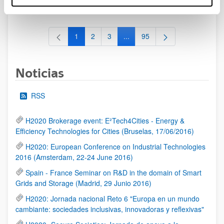
al 30/07/2026 (ambos incluídos)
1
2
3
...
95
Página
Página
Página
Páginas intermedias Use TAB 
Página
Noticias
RSS
H2020 Brokerage event: E²Tech4Cities - Energy &
Efficiency Technologies for Cities (Bruselas, 17/06/2016)
H2020: European Conference on Industrial Technologies
2016 (Amsterdam, 22-24 June 2016)
Spain - France Seminar on R&D in the domain of Smart
Grids and Storage (Madrid, 29 Junio 2016)
H2020: Jornada nacional Reto 6 "Europa en un mundo
cambiante: sociedades inclusivas, innovadoras y reflexivas"