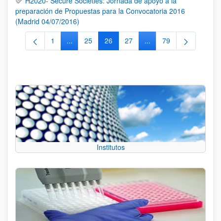
H2020- Secure Societies: Jornada de apoyo a la
preparación de Propuestas para la Convocatoria 2016
(Madrid 04/07/2016)
1
...
25
26
27
...
79
Página
Páginas intermedias Use TAB para desplazarse.
Página
Página
Página
Páginas intermedias Us
Página
Institutos