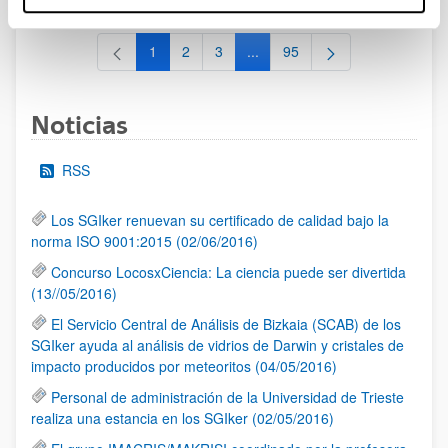
1
2
3
...
95
Página
Página
Página
Páginas intermedias Use TAB 
Página
Noticias
RSS
Los SGIker renuevan su certificado de calidad bajo la
norma ISO 9001:2015 (02/06/2016)
Concurso LocosxCiencia: La ciencia puede ser divertida
(13//05/2016)
El Servicio Central de Análisis de Bizkaia (SCAB) de los
SGIker ayuda al análisis de vidrios de Darwin y cristales de
impacto producidos por meteoritos (04/05/2016)
Personal de administración de la Universidad de Trieste
realiza una estancia en los SGIker (02/05/2016)