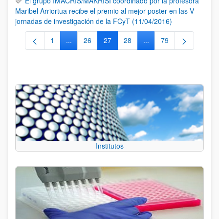
El grupo IMACRIS/MAKRISI coordinado por la profesora
Maribel Arriortua recibe el premio al mejor poster en las V
jornadas de investigación de la FCyT (11/04/2016)
1
...
26
27
28
...
79
Página
Páginas intermedias Use TAB para desplazarse.
Página
Página
Página
Páginas intermedias Us
Página
Institutos