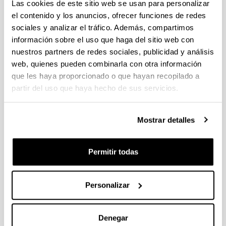
individuales 14/09/2026, propuestas coordinadas 11/09/2026
Las cookies de este sitio web se usan para personalizar
el contenido y los anuncios, ofrecer funciones de redes
FUNDACION LA CAIXA JUNIOR LEADER RETAINING
sociales y analizar el tráfico. Además, compartimos
PROGRAMME 2027
información sobre el uso que haga del sitio web con
Trámite abierto
nuestros partners de redes sociales, publicidad y análisis
CONVOCATORIA PARA LA CONTRATACIÓN DE
web, quienes pueden combinarla con otra información
PERSONAL INVESTIGADOR DOCTOR EN LA UPV/EHU
que les haya proporcionado o que hayan recopilado a
(2026)
partir del uso que haya hecho de sus servicios.
Trámite abierto (Plazo de presentación de solicitudes: 03/06/2026 -
25/06/2026 23:59)
Mostrar detalles
16/07/2026: Listado provisional de solicitudes admitidas y
excluidas para evaluación. Plazo alegaciones: del 17/07/2026
al 30/07/2026 (ambos incluídos)
Permitir todas
CONVOCATORIA 2026-I PARA LA CONTRATACIÓN DE
PERSONAL INVESTIGADOR EN FORMACIÓN EN LA EHU
FINANCIADO CON RECURSOS PROPIOS DE UN
Personalizar
GRUPO/PROYECTO DE INVESTIGACIÓN
09/07/2026: Fase 2. Resolución Definitiva de concedidos y
Denegar
denegados