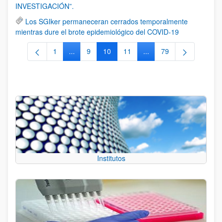
INVESTIGACIÓN”.
Los SGIker permaneceran cerrados temporalmente
mientras dure el brote epidemiológico del COVID-19
1
...
9
10
11
...
79
Página
Páginas intermedias Use TAB para desplazarse
Página
Página
Página
Páginas intermedias Us
Página
Institutos