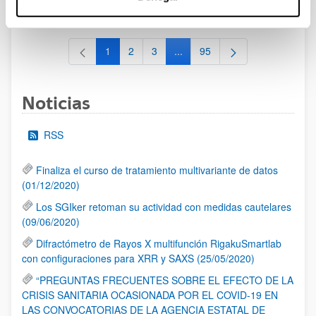
al 30/07/2026 (ambos incluídos)
1
2
3
...
95
Página
Página
Página
Páginas intermedias Use TAB 
Página
Noticias
RSS
Finaliza el curso de tratamiento multivariante de datos
(01/12/2020)
Los SGIker retoman su actividad con medidas cautelares
(09/06/2020)
Difractómetro de Rayos X multifunción RigakuSmartlab
con configuraciones para XRR y SAXS (25/05/2020)
“PREGUNTAS FRECUENTES SOBRE EL EFECTO DE LA
CRISIS SANITARIA OCASIONADA POR EL COVID-19 EN
LAS CONVOCATORIAS DE LA AGENCIA ESTATAL DE