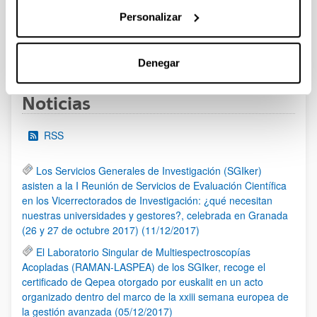
al 30/07/2026 (ambos incluídos)
Personalizar
1
2
3
...
95
Página
Página
Página
Páginas intermedias Use TAB 
Página
Denegar
Noticias
RSS
Los Servicios Generales de Investigación (SGIker)
asisten a la I Reunión de Servicios de Evaluación Científica
en los Vicerrectorados de Investigación: ¿qué necesitan
nuestras universidades y gestores?, celebrada en Granada
(26 y 27 de octubre 2017) (11/12/2017)
El Laboratorio Singular de Multiespectroscopías
Acopladas (RAMAN-LASPEA) de los SGIker, recoge el
certificado de Qepea otorgado por euskalit en un acto
organizado dentro del marco de la xxiii semana europea de
la gestión avanzada (05/12/2017)