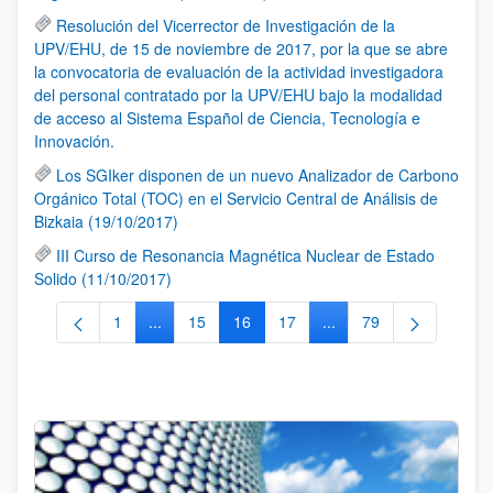
Resolución del Vicerrector de Investigación de la
UPV/EHU, de 15 de noviembre de 2017, por la que se abre
la convocatoria de evaluación de la actividad investigadora
del personal contratado por la UPV/EHU bajo la modalidad
de acceso al Sistema Español de Ciencia, Tecnología e
Innovación.
Los SGIker disponen de un nuevo Analizador de Carbono
Orgánico Total (TOC) en el Servicio Central de Análisis de
Bizkaia (19/10/2017)
III Curso de Resonancia Magnética Nuclear de Estado
Solido (11/10/2017)
1
...
15
16
17
...
79
Página
Páginas intermedias Use TAB para desplazarse.
Página
Página
Página
Páginas intermedias Us
Página