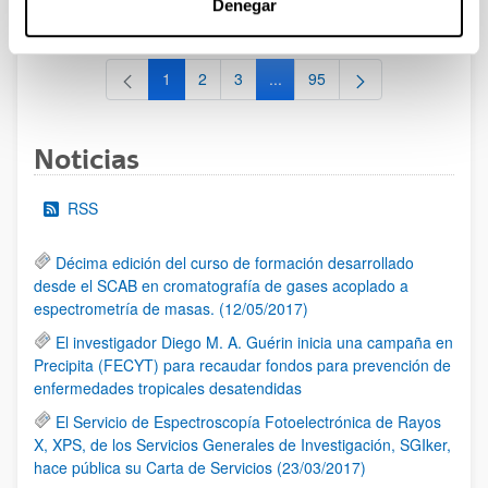
Denegar
al 30/07/2026 (ambos incluídos)
1
2
3
...
95
Página
Página
Página
Páginas intermedias Use TAB 
Página
Noticias
RSS
Décima edición del curso de formación desarrollado
desde el SCAB en cromatografía de gases acoplado a
espectrometría de masas. (12/05/2017)
El investigador Diego M. A. Guérin inicia una campaña en
Precipita (FECYT) para recaudar fondos para prevención de
enfermedades tropicales desatendidas
El Servicio de Espectroscopía Fotoelectrónica de Rayos
X, XPS, de los Servicios Generales de Investigación, SGIker,
hace pública su Carta de Servicios (23/03/2017)