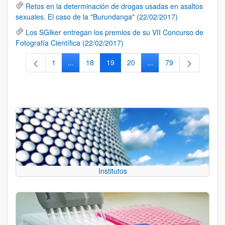
Retos en la determinación de drogas usadas en asaltos
sexuales. El caso de la "Burundanga" (22/02/2017)
Los SGIker entregan los premios de su VII Concurso de
Fotografía Científica (22/02/2017)
1
...
18
19
20
...
79
Página
Páginas intermedias Use TAB para desplazarse.
Página
Página
Página
Páginas intermedias Us
Página
Institutos