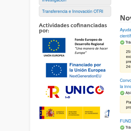
Transferencia e Innovación OTRI
No
Actividades cofinanciadas
Ayuda
por:
cient
Trá
25/
exc
pre
24
Convoc
la in
Abi
Pla
pr
FUND
Trá