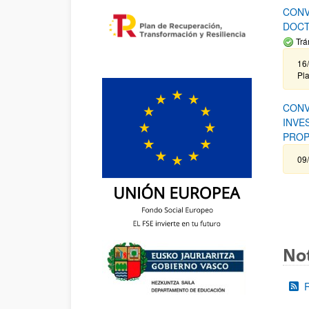
CONV
DOCT
Trá
16/
Pla
CONV
INVE
PROP
09
Not