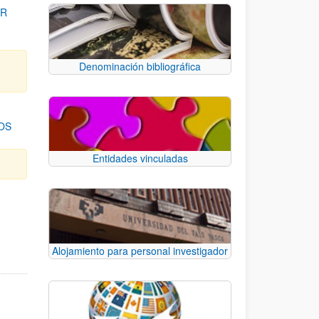
OR
Denominación bibliográfica
OS
Entidades vinculadas
para desplazarse.
Alojamiento para personal investigador