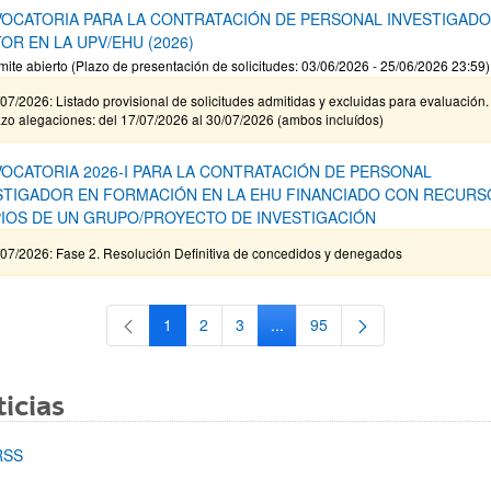
OCATORIA PARA LA CONTRATACIÓN DE PERSONAL INVESTIGAD
OR EN LA UPV/EHU (2026)
mite abierto (Plazo de presentación de solicitudes: 03/06/2026 - 25/06/2026 23:59)
07/2026: Listado provisional de solicitudes admitidas y excluidas para evaluación.
zo alegaciones: del 17/07/2026 al 30/07/2026 (ambos incluídos)
OCATORIA 2026-I PARA LA CONTRATACIÓN DE PERSONAL
STIGADOR EN FORMACIÓN EN LA EHU FINANCIADO CON RECURS
IOS DE UN GRUPO/PROYECTO DE INVESTIGACIÓN
/07/2026: Fase 2. Resolución Definitiva de concedidos y denegados
1
2
3
...
95
Página
Página
Página
Páginas intermedias Use TAB 
Página
icias
RSS