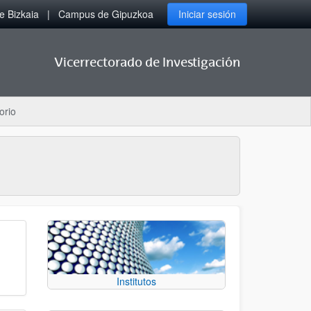
 Bizkaia
Campus de Gipuzkoa
Iniciar sesión
Vicerrectorado de Investigación
orio
Institutos