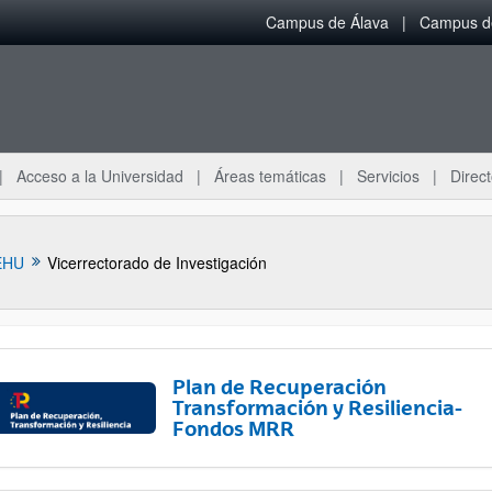
Campus de Álava
Campus de
Acceso a la Universidad
Áreas temáticas
Servicios
Direct
EHU
Vicerrectorado de Investigación
Plan de Recuperación
Transformación y Resiliencia-
Fondos MRR
ar subpáginas