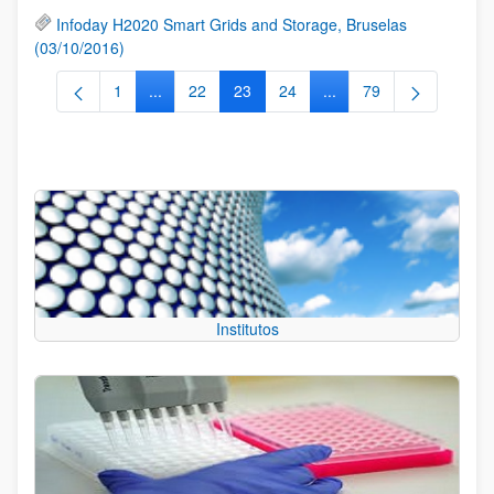
Infoday H2020 Smart Grids and Storage, Bruselas
(03/10/2016)
1
...
22
23
24
...
79
Página
Páginas intermedias Use TAB para desplazarse.
Página
Página
Página
Páginas intermedias Us
Página
Institutos