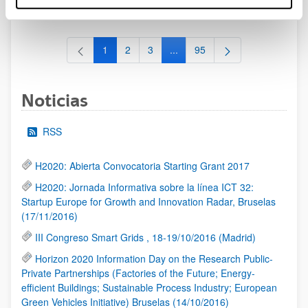
al 30/07/2026 (ambos incluídos)
1
2
3
...
95
Página
Página
Página
Páginas intermedias Use TAB 
Página
Noticias
RSS
H2020: Abierta Convocatoria Starting Grant 2017
H2020: Jornada Informativa sobre la línea ICT 32:
Startup Europe for Growth and Innovation Radar, Bruselas
(17/11/2016)
III Congreso Smart Grids , 18-19/10/2016 (Madrid)
Horizon 2020 Information Day on the Research Public-
Private Partnerships (Factories of the Future; Energy-
efficient Buildings; Sustainable Process Industry; European
Green Vehicles Initiative) Bruselas (14/10/2016)