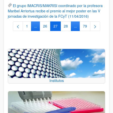
El grupo IMACRIS/MAKRISI coordinado por la profesora
Maribel Arriortua recibe el premio al mejor poster en las V
jornadas de investigación de la FCyT (11/04/2016)
1
...
26
27
28
...
79
Página
Páginas intermedias Use TAB para desplazarse.
Página
Página
Página
Páginas intermedias Us
Página
Institutos