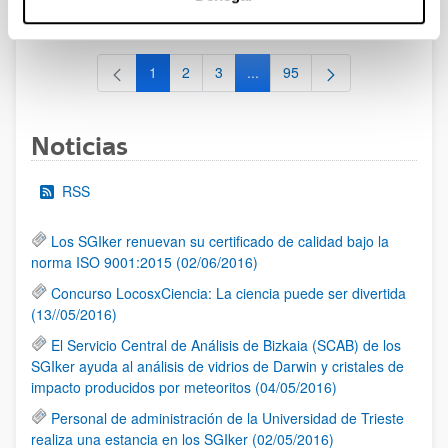
al 30/07/2026 (ambos incluídos)
1
2
3
...
95
Página
Página
Página
Páginas intermedias Use TAB 
Página
Noticias
RSS
Los SGIker renuevan su certificado de calidad bajo la
norma ISO 9001:2015 (02/06/2016)
Concurso LocosxCiencia: La ciencia puede ser divertida
(13//05/2016)
El Servicio Central de Análisis de Bizkaia (SCAB) de los
SGIker ayuda al análisis de vidrios de Darwin y cristales de
impacto producidos por meteoritos (04/05/2016)
Personal de administración de la Universidad de Trieste
realiza una estancia en los SGIker (02/05/2016)