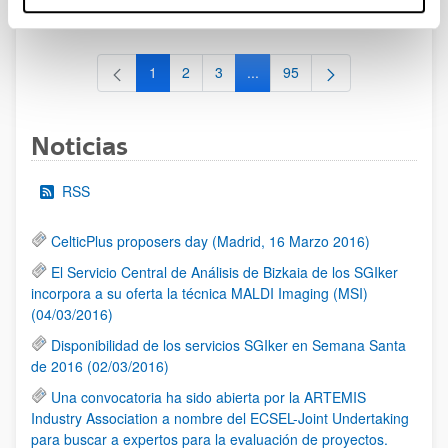
al 30/07/2026 (ambos incluídos)
1
2
3
...
95
Página
Página
Página
Páginas intermedias Use TAB 
Página
Noticias
RSS
CelticPlus proposers day (Madrid, 16 Marzo 2016)
El Servicio Central de Análisis de Bizkaia de los SGIker
incorpora a su oferta la técnica MALDI Imaging (MSI)
(04/03/2016)
Disponibilidad de los servicios SGIker en Semana Santa
de 2016 (02/03/2016)
Una convocatoria ha sido abierta por la ARTEMIS
Industry Association a nombre del ECSEL-Joint Undertaking
para buscar a expertos para la evaluación de proyectos.