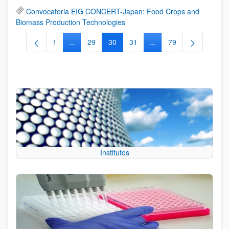
Convocatoria EIG CONCERT-Japan: Food Crops and
Biomass Production Technologies
1
...
29
30
31
...
79
Página
Páginas intermedias Use TAB para desplazarse.
Página
Página
Página
Páginas intermedias Us
Página
Institutos