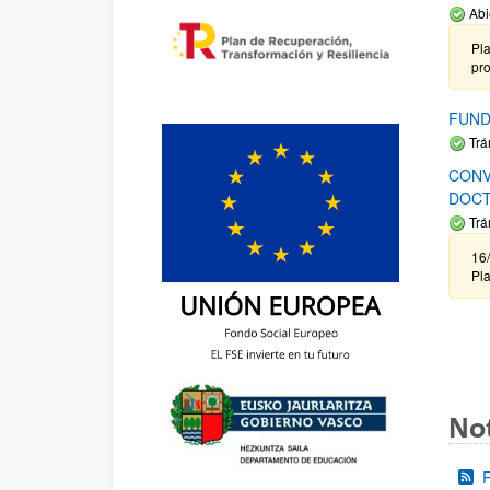
Abi
Pla
pr
FUND
Trá
CONV
DOCT
Trá
16/
Pla
Not