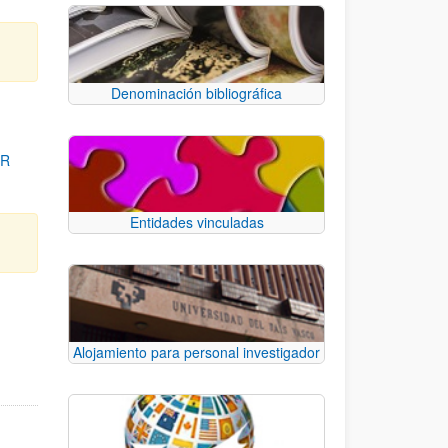
Denominación bibliográfica
OR
Entidades vinculadas
para desplazarse.
Alojamiento para personal investigador