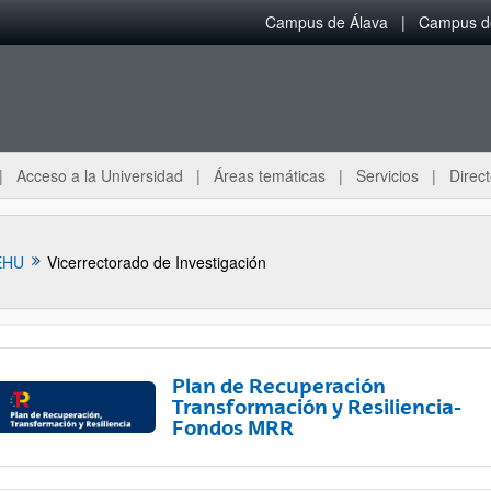
Campus de Álava
Campus de
Acceso a la Universidad
Áreas temáticas
Servicios
Direct
EHU
Vicerrectorado de Investigación
Plan de Recuperación
Transformación y Resiliencia-
Fondos MRR
ar subpáginas