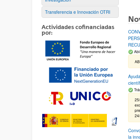
Transferencia e Innovación OTRI
No
Actividades cofinanciadas
CONV
por:
PERS
RECU
Abi
AB
Ayuda
cient
Trá
25/
exc
pre
24
Convoc
la in