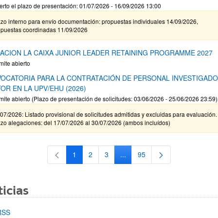
erto el plazo de presentación: 01/07/2026 - 16/09/2026 13:00
zo interno para envío documentación: propuestas individuales 14/09/2026,
opuestas coordinadas 11/09/2026
ACION LA CAIXA JUNIOR LEADER RETAINING PROGRAMME 2027
mite abierto
OCATORIA PARA LA CONTRATACIÓN DE PERSONAL INVESTIGAD
OR EN LA UPV/EHU (2026)
mite abierto (Plazo de presentación de solicitudes: 03/06/2026 - 25/06/2026 23:59)
07/2026: Listado provisional de solicitudes admitidas y excluidas para evaluación.
zo alegaciones: del 17/07/2026 al 30/07/2026 (ambos incluídos)
1
2
3
...
95
Página
Página
Página
Páginas intermedias Use TAB 
Página
icias
RSS