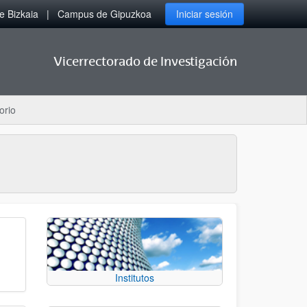
 Bizkaia
Campus de Gipuzkoa
Iniciar sesión
Vicerrectorado de Investigación
orio
Institutos