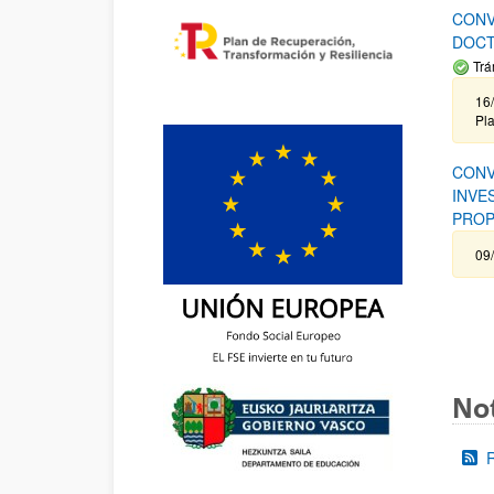
CONV
DOCT
Trá
16/
Pla
CONV
INVE
PROP
09
Not