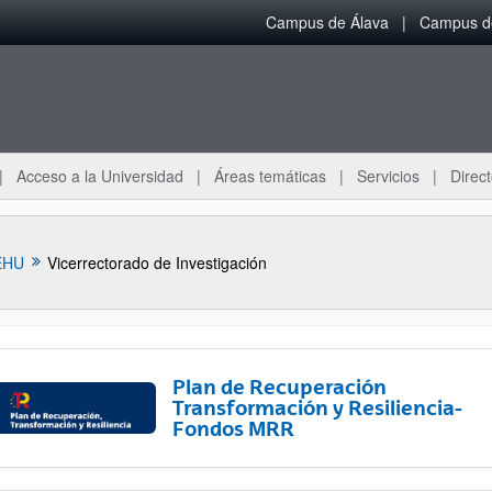
Campus de Álava
Campus de
Acceso a la Universidad
Áreas temáticas
Servicios
Direct
EHU
Vicerrectorado de Investigación
Plan de Recuperación
Transformación y Resiliencia-
Fondos MRR
ar subpáginas