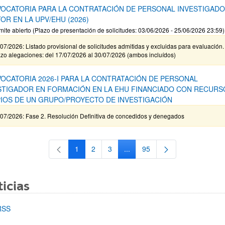
OCATORIA PARA LA CONTRATACIÓN DE PERSONAL INVESTIGAD
OR EN LA UPV/EHU (2026)
mite abierto (Plazo de presentación de solicitudes: 03/06/2026 - 25/06/2026 23:59)
07/2026: Listado provisional de solicitudes admitidas y excluidas para evaluación.
zo alegaciones: del 17/07/2026 al 30/07/2026 (ambos incluídos)
OCATORIA 2026-I PARA LA CONTRATACIÓN DE PERSONAL
STIGADOR EN FORMACIÓN EN LA EHU FINANCIADO CON RECURS
IOS DE UN GRUPO/PROYECTO DE INVESTIGACIÓN
/07/2026: Fase 2. Resolución Definitiva de concedidos y denegados
1
2
3
...
95
Página
Página
Página
Páginas intermedias Use TAB 
Página
icias
RSS