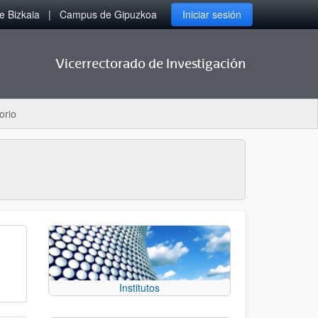
 Bizkaia
Campus de Gipuzkoa
Iniciar sesión
Vicerrectorado de Investigación
orio
Institutos