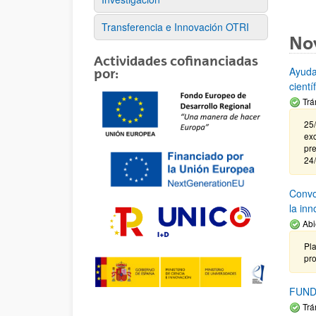
Transferencia e Innovación OTRI
No
Actividades cofinanciadas
Ayuda
por:
cient
Trá
25/
exc
pre
24
Convoc
la in
Abi
Pla
pr
FUND
Trá