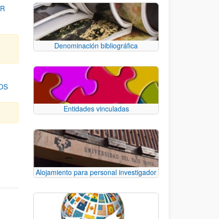
OR
Denominación bibliográfica
OS
Entidades vinculadas
para desplazarse.
Alojamiento para personal investigador