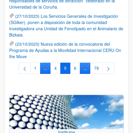
responsables de servicios de difracción” celebrado en la
Universidad de la Coruña.
(27/10/2023) Los Servicios Generales de Investigación
(SGIker), ponen a disposición de toda la comunidad
investigadora una Unidad de Fenotipado en el Animalario de
Bizkaia.
(23/10/2023) Nueva edición de la convocatoria del
Programa de Ayudas a la Movilidad Internacional CERU On
the Move
1
...
4
5
6
...
79
Página
Páginas intermedias Use TAB para desplazars
Página
Página
Página
Páginas intermedias Use
Página
Institutos