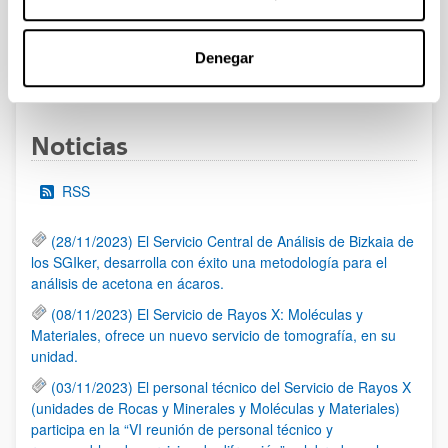
al 30/07/2026 (ambos incluídos)
Denegar
1
2
3
...
95
Página
Página
Página
Páginas intermedias Use TAB 
Página
Noticias
RSS
(28/11/2023) El Servicio Central de Análisis de Bizkaia de
los SGIker, desarrolla con éxito una metodología para el
análisis de acetona en ácaros.
(08/11/2023) El Servicio de Rayos X: Moléculas y
Materiales, ofrece un nuevo servicio de tomografía, en su
unidad.
(03/11/2023) El personal técnico del Servicio de Rayos X
(unidades de Rocas y Minerales y Moléculas y Materiales)
participa en la “VI reunión de personal técnico y