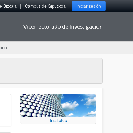
 Bizkaia
Campus de Gipuzkoa
Iniciar sesión
Vicerrectorado de Investigación
orio
Institutos