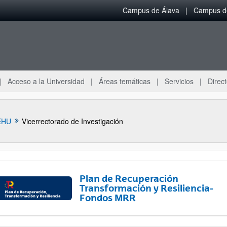
Campus de Álava
Campus de
Acceso a la Universidad
Áreas temáticas
Servicios
Direct
EHU
Vicerrectorado de Investigación
Plan de Recuperación
Transformación y Resiliencia-
Fondos MRR
ar subpáginas