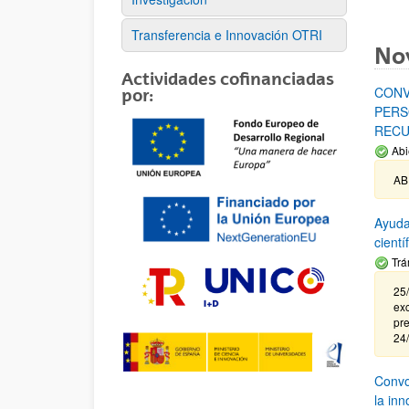
Transferencia e Innovación OTRI
No
Actividades cofinanciadas
CONV
por:
PERS
RECU
Abi
AB
Ayuda
cient
Trá
25/
exc
pre
24
Convoc
la in