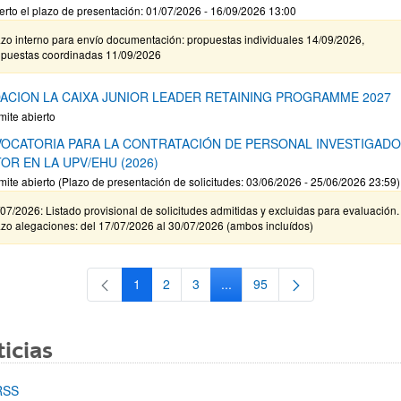
erto el plazo de presentación: 01/07/2026 - 16/09/2026 13:00
zo interno para envío documentación: propuestas individuales 14/09/2026,
opuestas coordinadas 11/09/2026
ACION LA CAIXA JUNIOR LEADER RETAINING PROGRAMME 2027
mite abierto
OCATORIA PARA LA CONTRATACIÓN DE PERSONAL INVESTIGAD
OR EN LA UPV/EHU (2026)
mite abierto (Plazo de presentación de solicitudes: 03/06/2026 - 25/06/2026 23:59)
07/2026: Listado provisional de solicitudes admitidas y excluidas para evaluación.
zo alegaciones: del 17/07/2026 al 30/07/2026 (ambos incluídos)
1
2
3
...
95
Página
Página
Página
Páginas intermedias Use TAB 
Página
icias
RSS