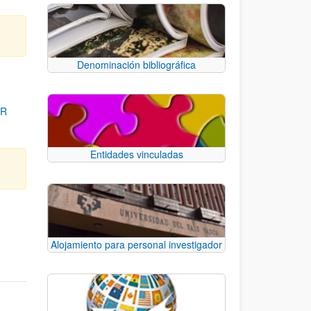
Denominación bibliográfica
OR
Entidades vinculadas
para desplazarse.
Alojamiento para personal investigador