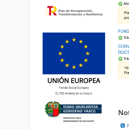
Abi
Pla
pr
FUND
Trá
CONV
DOCT
Trá
16/
Pla
Not